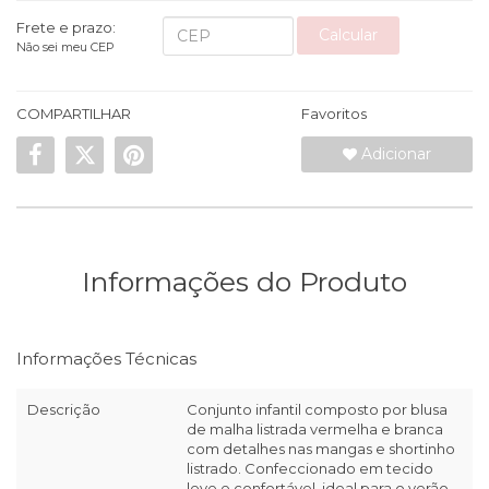
Frete e prazo:
Calcular
Não sei meu CEP
COMPARTILHAR
Favoritos
Adicionar
Informações do Produto
Informações Técnicas
Descrição
Conjunto infantil composto por blusa
de malha listrada vermelha e branca
com detalhes nas mangas e shortinho
listrado. Confeccionado em tecido
leve e confortável, ideal para o verão.