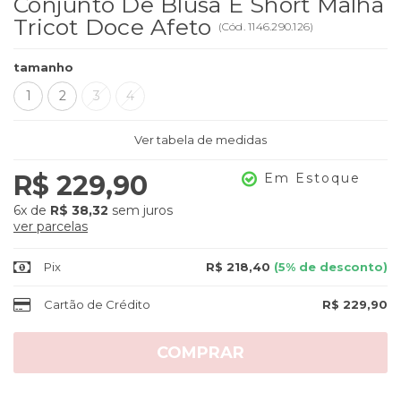
Conjunto De Blusa E Short Malha
Tricot Doce Afeto
(
Cód.
1146.290.126
)
tamanho
1
2
3
4
Ver tabela de medidas
R$ 229,90
Em Estoque
6x
de
R$ 38,32
sem juros
ver parcelas
Pix
R$ 218,40
(5% de desconto)
Cartão de Crédito
R$ 229,90
COMPRAR