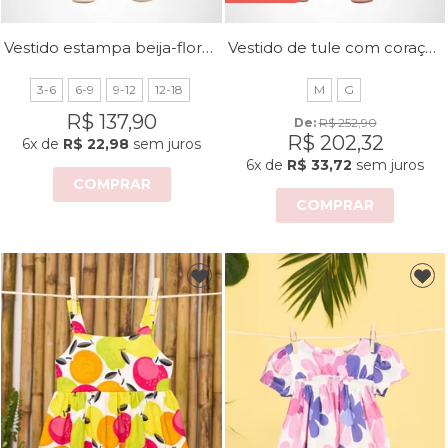
Vestido estampa beija-flores
Vestido de tule com coração bordado
3-6
6-9
9-12
12-18
M
G
R$ 137,90
De: 
R$ 252,90
R$ 202,32
6x
de
R$ 22,98
sem juros
6x
de
R$ 33,72
sem juros
COMPRAR
COMPRAR