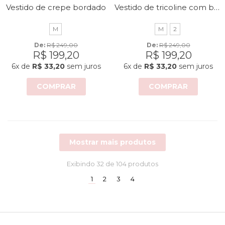
Vestido de tricoline com bordado
Vestido de crepe bordado
M
M
2
De: 
R$ 249,00
De: 
R$ 249,00
R$ 199,20
R$ 199,20
6x
de
R$ 33,20
sem juros
6x
de
R$ 33,20
sem juros
COMPRAR
COMPRAR
Mostrar mais produtos
Exibindo
32
de 104 produtos
(current)
1
2
3
4