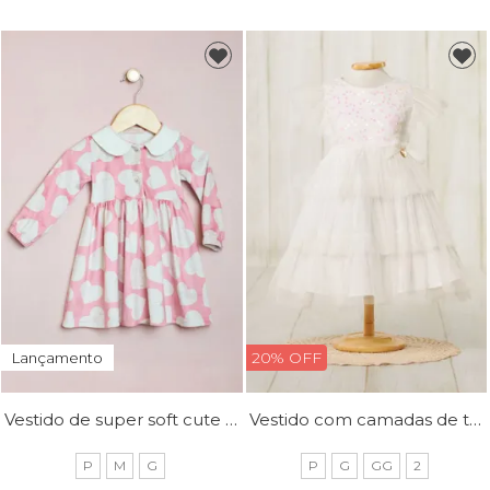
20% OFF
Lançamento
Vestido de super soft cute estampado
Vestido com camadas de tule e peito de paete
P
M
G
P
G
GG
2