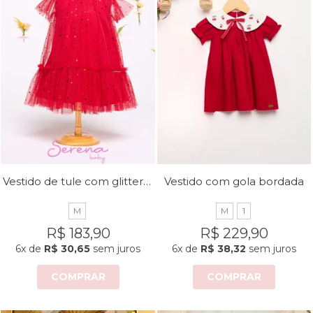
Vestido de tule com glitter foil corações
Vestido com gola bordada
M
M
1
R$ 183,90
R$ 229,90
6x
de
R$ 30,65
sem juros
6x
de
R$ 38,32
sem juros
COMPRAR
COMPRAR