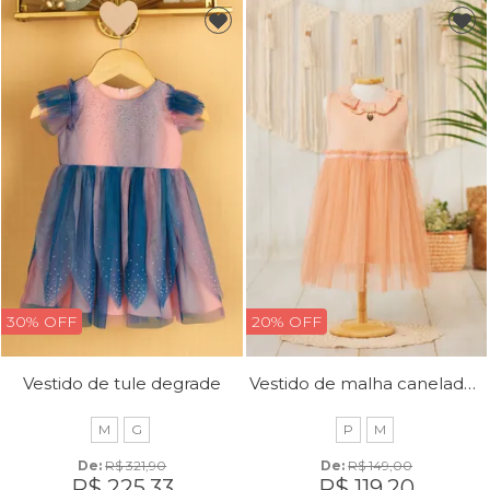
30% OFF
20% OFF
Vestido de malha canelada com tule glitter
Vestido de tule degrade
M
G
P
M
De: 
R$ 321,90
De: 
R$ 149,00
R$ 225,33
R$ 119,20