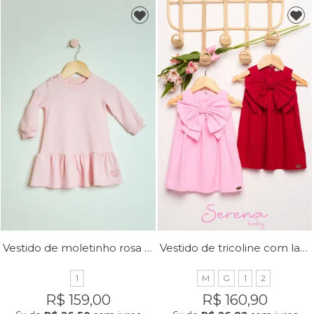
Vestido de moletinho rosa bebê
Vestido de tricoline com laço no peito
1
M
G
1
2
R$ 159,00
R$ 160,90