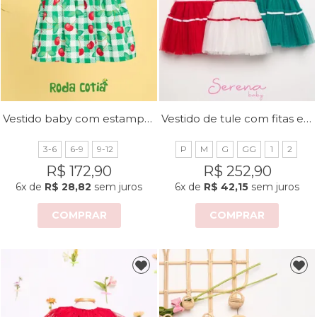
Vestido baby com estampa xadrez e cerejas
Vestido de tule com fitas e babados
3-6
6-9
9-12
P
M
G
GG
1
2
R$ 172,90
R$ 252,90
6x
de
R$ 28,82
sem juros
6x
de
R$ 42,15
sem juros
COMPRAR
COMPRAR