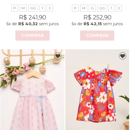
P
M
GG
1
2
P
M
G
GG
1
2
R$ 241,90
R$ 252,90
6x
de
R$ 40,32
sem juros
6x
de
R$ 42,15
sem juros
COMPRAR
COMPRAR