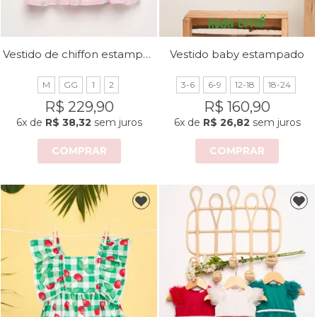
Vestido de chiffon estampado
Vestido baby estampado
M
GG
1
2
3-6
6-9
12-18
18-24
R$ 229,90
R$ 160,90
6x
de
R$ 38,32
sem juros
6x
de
R$ 26,82
sem juros
COMPRAR
COMPRAR