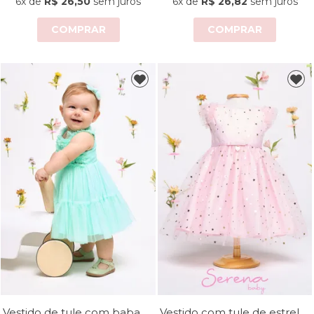
6x
de
R$ 26,50
sem juros
6x
de
R$ 26,82
sem juros
COMPRAR
COMPRAR
Vestido de tule com babados no peito
Vestido com tule de estrelas/lua com detalhe de fita e laço na cintura