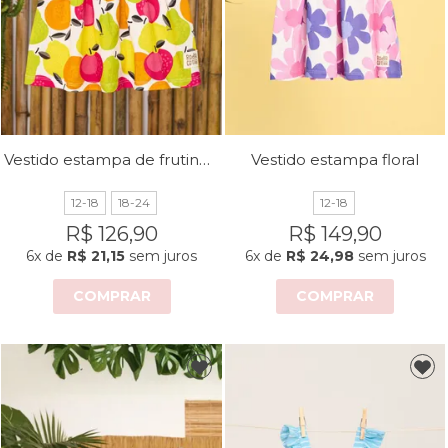
Vestido estampa de frutinhas com detalhe de amarração nas costas
Vestido estampa floral
12-18
18-24
12-18
R$ 126,90
R$ 149,90
6x
de
R$ 21,15
sem juros
6x
de
R$ 24,98
sem juros
COMPRAR
COMPRAR