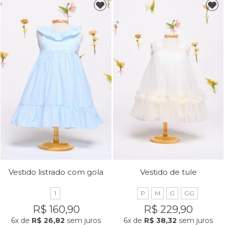
Vestido listrado com gola
Vestido de tule
1
P
M
G
GG
R$ 160,90
R$ 229,90
6x
de
R$ 26,82
sem juros
6x
de
R$ 38,32
sem juros