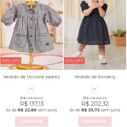
30% OFF
20% OFF
Vestido de tricoline xadrez
Vestido de bordery
M
M
De: 
R$ 195,90
De: 
R$ 252,90
R$ 137,13
R$ 202,32
6x
de
R$ 22,86
sem juros
6x
de
R$ 33,72
sem juros
COMPRAR
COMPRAR