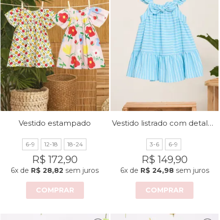
Vestido listrado com detalhe de laço frontal
Vestido estampado
6-9
12-18
18-24
3-6
6-9
R$ 172,90
R$ 149,90
6x
de
R$ 28,82
sem juros
6x
de
R$ 24,98
sem juros
COMPRAR
COMPRAR