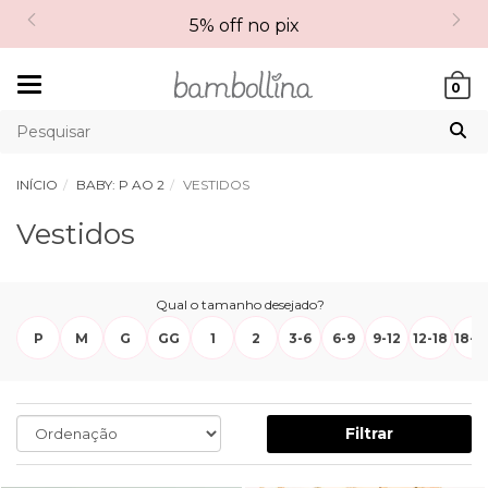
5% off no pix
Mudar
0
navegação
INÍCIO
BABY: P AO 2
VESTIDOS
Vestidos
Qual o tamanho desejado?
P
M
G
GG
1
2
3-6
6-9
9-12
12-18
18-2
Filtrar