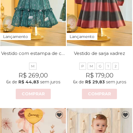
Lançamento
Lançamento
Vestido com estampa de cisne
Vestido de sarja xadrez
M
P
M
G
1
2
R$ 269,00
R$ 179,00
6x
de
R$ 44,83
sem juros
6x
de
R$ 29,83
sem juros
COMPRAR
COMPRAR