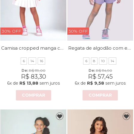
30% OFF
50% OFF
Camisa cropped manga curta com estampa
Regata de algodão com estampa em silk
6
14
16
6
8
10
14
De: 
R$ 119,00
De: 
R$ 114,90
R$ 83,30
R$ 57,45
6x
de
R$ 13,88
sem juros
6x
de
R$ 9,58
sem juros
COMPRAR
COMPRAR