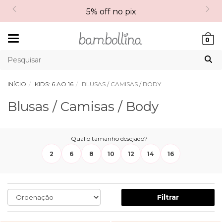
5% off no pix
Mudar
0
navegação
INÍCIO
KIDS: 6 AO 16
BLUSAS / CAMISAS / BODY
Blusas / Camisas / Body
Qual o tamanho desejado?
2
6
8
10
12
14
16
Filtrar