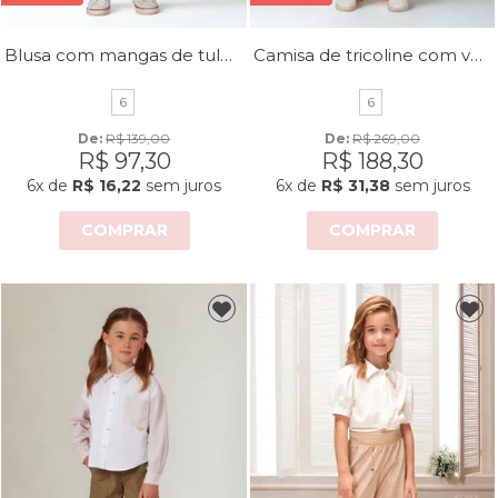
Blusa com mangas de tule poá
Camisa de tricoline com veludo
6
6
De: 
R$ 139,00
De: 
R$ 269,00
R$ 97,30
R$ 188,30
6x
de
R$ 16,22
sem juros
6x
de
R$ 31,38
sem juros
COMPRAR
COMPRAR