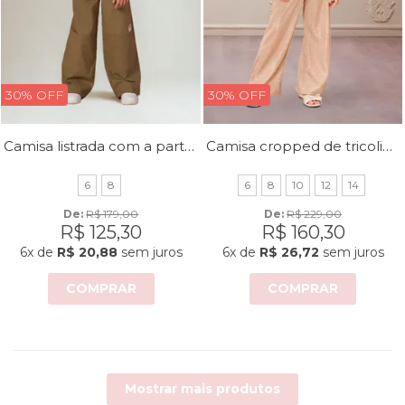
30% OFF
30% OFF
Camisa listrada com a parte da frente lisa
Camisa cropped de tricoline com strass
6
8
6
8
10
12
14
De: 
R$ 179,00
De: 
R$ 229,00
R$ 125,30
R$ 160,30
6x
de
R$ 20,88
sem juros
6x
de
R$ 26,72
sem juros
COMPRAR
COMPRAR
Mostrar mais produtos