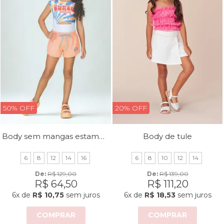
50% OFF
20% OFF
Body sem mangas estampado com strass
Body de tule
6
8
12
14
16
6
8
10
12
14
De: 
R$ 129,00
De: 
R$ 139,00
R$ 64,50
R$ 111,20
6x
de
R$ 10,75
sem juros
6x
de
R$ 18,53
sem juros
COMPRAR
COMPRAR