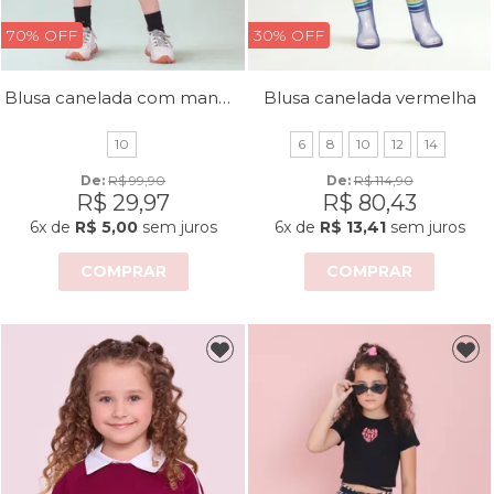
70% OFF
30% OFF
Blusa canelada com mangas de tule poá
Blusa canelada vermelha
10
6
8
10
12
14
De: 
R$ 99,90
De: 
R$ 114,90
R$ 29,97
R$ 80,43
6x
de
R$ 5,00
sem juros
6x
de
R$ 13,41
sem juros
COMPRAR
COMPRAR