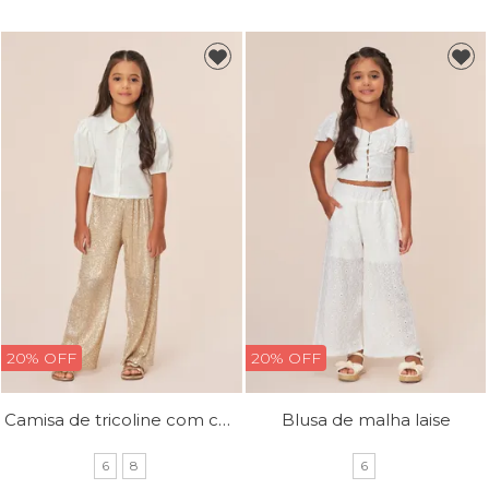
20% OFF
20% OFF
Camisa de tricoline com corações de strass na frente
Blusa de malha laise
6
8
6