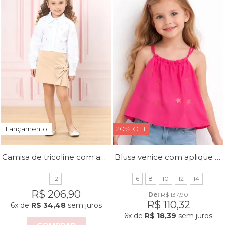
20% OFF
Lançamento
Camisa de tricoline com aplique de corações
Blusa venice com aplique de estrelas
12
6
8
10
12
14
R$ 206,90
De: 
R$ 137,90
R$ 110,32
6x
de
R$ 34,48
sem juros
6x
de
R$ 18,39
sem juros