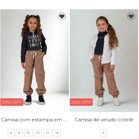
30% OFF
30% OFF
Camisa com estampa em silk e detalhe de bolso na manga
Camisa de veludo cotelê
6
8
10
12
14
16
6