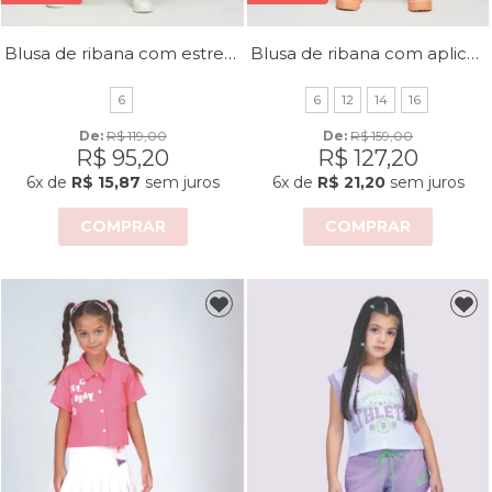
Blusa de ribana com estrela vazada
Blusa de ribana com aplicação de strass
6
6
12
14
16
De: 
R$ 119,00
De: 
R$ 159,00
R$ 95,20
R$ 127,20
6x
de
R$ 15,87
sem juros
6x
de
R$ 21,20
sem juros
COMPRAR
COMPRAR