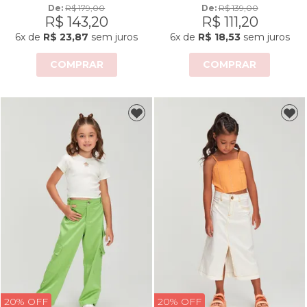
De: 
R$ 179,00
De: 
R$ 139,00
R$ 143,20
R$ 111,20
6x
de
R$ 23,87
sem juros
6x
de
R$ 18,53
sem juros
COMPRAR
COMPRAR
20% OFF
20% OFF