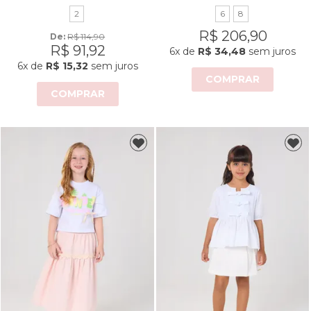
2
6
8
R$ 206,90
De: 
R$ 114,90
R$ 91,92
6x
de
R$ 34,48
sem juros
6x
de
R$ 15,32
sem juros
COMPRAR
COMPRAR