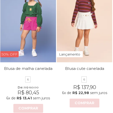
50% OFF
Lançamento
Blusa de malha canelada
Blusa cute canelada
6
6
R$ 137,90
De: 
R$ 160,90
R$ 80,45
6x
de
R$ 22,98
sem juros
6x
de
R$ 13,41
sem juros
COMPRAR
COMPRAR