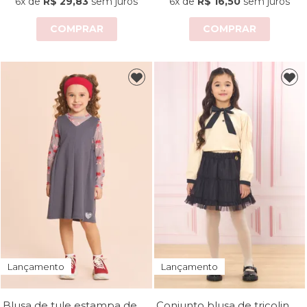
6x
de
R$ 29,83
sem juros
6x
de
R$ 16,50
sem juros
COMPRAR
COMPRAR
Lançamento
Lançamento
Blusa de tule estampa de cerejas
Conjunto blusa de tricoline e saia de tule