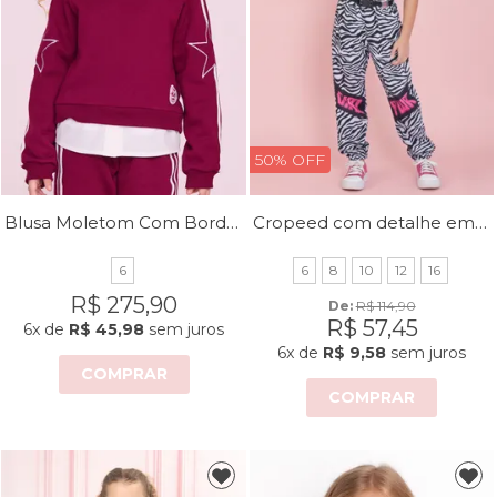
50% OFF
Blusa Moletom Com Bordados De Estrela Nas Mangas
Cropeed com detalhe em viés
6
6
8
10
12
16
R$ 275,90
De: 
R$ 114,90
R$ 57,45
6x
de
R$ 45,98
sem juros
6x
de
R$ 9,58
sem juros
COMPRAR
COMPRAR