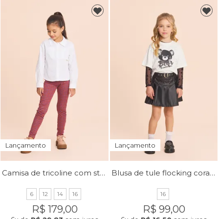
Lançamento
Lançamento
Camisa de tricoline com strass
Blusa de tule flocking coração
6
12
14
16
16
R$ 179,00
R$ 99,00