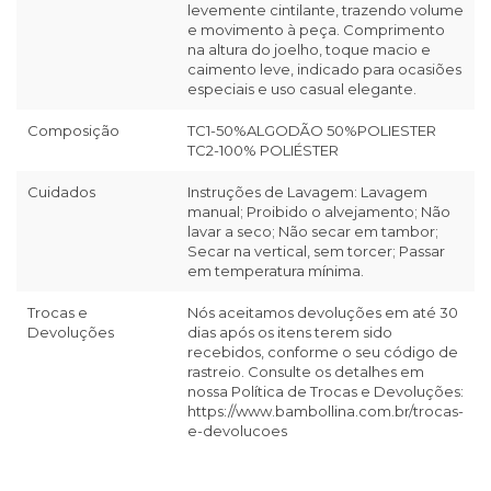
levemente cintilante, trazendo volume
e movimento à peça. Comprimento
na altura do joelho, toque macio e
caimento leve, indicado para ocasiões
especiais e uso casual elegante.
Composição
TC1-50%ALGODÃO 50%POLIESTER
TC2-100% POLIÉSTER
Cuidados
Instruções de Lavagem: Lavagem
manual; Proibido o alvejamento; Não
lavar a seco; Não secar em tambor;
Secar na vertical, sem torcer; Passar
em temperatura mínima.
Trocas e
Nós aceitamos devoluções em até 30
Devoluções
dias após os itens terem sido
recebidos, conforme o seu código de
rastreio. Consulte os detalhes em
nossa Política de Trocas e Devoluções:
https://www.bambollina.com.br/trocas-
e-devolucoes