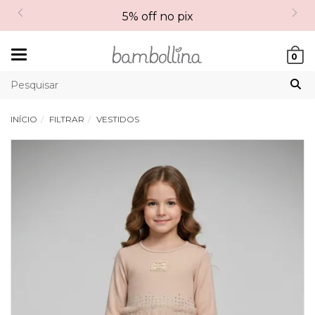
5% off no pix
Mudar
0
navegação
INÍCIO
FILTRAR
VESTIDOS