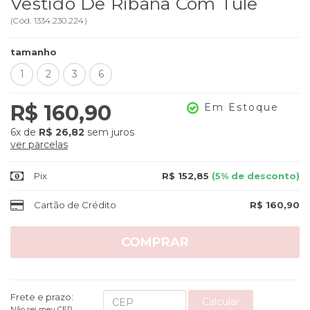
Vestido De Ribana Com Tule
(
Cód.
1334.230.224
)
tamanho
1
2
3
6
R$ 160,90
Em Estoque
6x
de
R$ 26,82
sem juros
ver parcelas
Pix
R$ 152,85
(5% de desconto)
Cartão de Crédito
R$ 160,90
COMPRAR
Frete e prazo:
Calcular
Não sei meu CEP