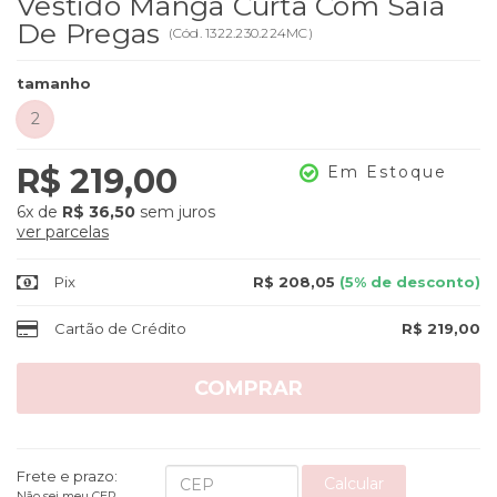
Vestido Manga Curta Com Saia
De Pregas
(
Cód.
1322.230.224MC
)
tamanho
2
R$ 219,00
Em Estoque
6x
de
R$ 36,50
sem juros
ver parcelas
Pix
R$ 208,05
(5% de desconto)
Cartão de Crédito
R$ 219,00
COMPRAR
Frete e prazo:
Calcular
Não sei meu CEP