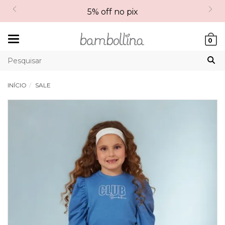
5% off no pix
Mudar
0
navegação
INÍCIO
SALE