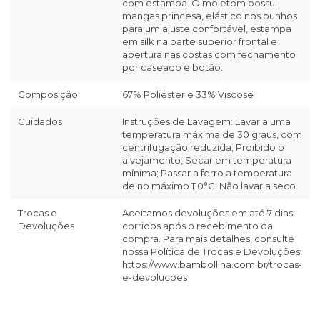
com estampa. O moletom possui
mangas princesa, elástico nos punhos
para um ajuste confortável, estampa
em silk na parte superior frontal e
abertura nas costas com fechamento
por caseado e botão.
Composição
67% Poliéster e 33% Viscose
Cuidados
Instruções de Lavagem: Lavar a uma
temperatura máxima de 30 graus, com
centrifugação reduzida; Proibido o
alvejamento; Secar em temperatura
mínima; Passar a ferro a temperatura
de no máximo 110°C; Não lavar a seco.
Trocas e
Aceitamos devoluções em até 7 dias
Devoluções
corridos após o recebimento da
compra. Para mais detalhes, consulte
nossa Política de Trocas e Devoluções:
https://www.bambollina.com.br/trocas-
e-devolucoes