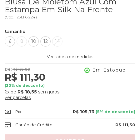
Blusa De Moletom Azul Com
Estampa Em Silk Na Frente
(
Cód.
1251.116.224
)
tamanho
6
8
10
12
14
Ver tabela de medidas
De:
R$ 159,00
Em Estoque
R$ 111,30
(
30
% de desconto)
6x
de
R$ 18,55
sem juros
ver parcelas
Pix
R$ 105,73
(5% de desconto)
Cartão de Crédito
R$ 111,30