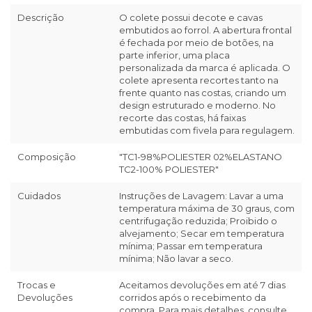
Descrição
O colete possui decote e cavas
embutidos ao forrol. A abertura frontal
é fechada por meio de botões, na
parte inferior, uma placa
personalizada da marca é aplicada. O
colete apresenta recortes tanto na
frente quanto nas costas, criando um
design estruturado e moderno. No
recorte das costas, há faixas
embutidas com fivela para regulagem.
Composição
"TC1-98%POLIESTER 02%ELASTANO
TC2-100% POLIESTER"
Cuidados
Instruções de Lavagem: Lavar a uma
temperatura máxima de 30 graus, com
centrifugação reduzida; Proibido o
alvejamento; Secar em temperatura
mínima; Passar em temperatura
mínima; Não lavar a seco.
Trocas e
Aceitamos devoluções em até 7 dias
Devoluções
corridos após o recebimento da
compra. Para mais detalhes, consulte