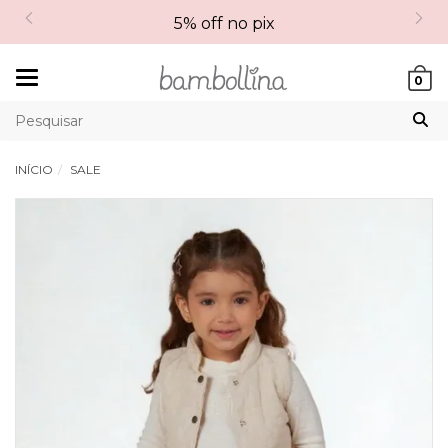
5% off no pix
Mudar
0
navegação
INÍCIO
SALE