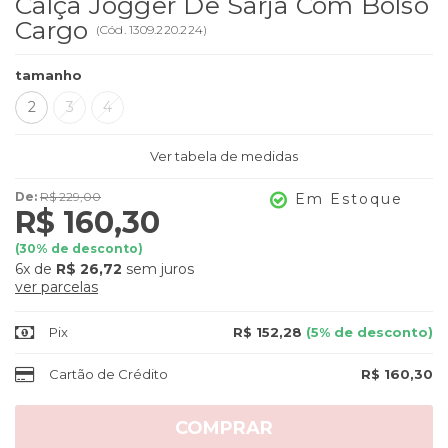
Calça Jogger De Sarja Com Bolso
Cargo
(
Cód.
1309.220.224
)
tamanho
2
3
4
Ver tabela de medidas
De:
R$ 229,00
Em Estoque
R$ 160,30
(
30
% de desconto)
6x
de
R$ 26,72
sem juros
ver parcelas
Pix
R$ 152,28
(5% de desconto)
Cartão de Crédito
R$ 160,30
COMPRAR