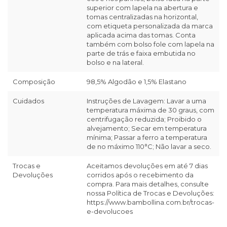
superior com lapela na abertura e
tomas centralizadas na horizontal,
com etiqueta personalizada da marca
aplicada acima das tomas. Conta
também com bolso fole com lapela na
parte de trás e faixa embutida no
bolso e na lateral.
Composição
98,5% Algodão e 1,5% Elastano
Cuidados
Instruções de Lavagem: Lavar a uma
temperatura máxima de 30 graus, com
centrifugação reduzida; Proibido o
alvejamento; Secar em temperatura
mínima; Passar a ferro a temperatura
de no máximo 110°C; Não lavar a seco.
Trocas e
Aceitamos devoluções em até 7 dias
Devoluções
corridos após o recebimento da
compra. Para mais detalhes, consulte
nossa Política de Trocas e Devoluções:
https://www.bambollina.com.br/trocas-
e-devolucoes