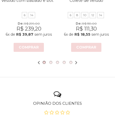
Vestido com babado e botões
Colete de veludo
6
14
6
8
10
12
14
De: 
R$ 299,00
De: 
R$ 159,00
R$ 239,20
R$ 111,30
6x
de
R$ 39,87
sem juros
6x
de
R$ 18,55
sem juros
COMPRAR
COMPRAR
OPINIÃO DOS CLIENTES