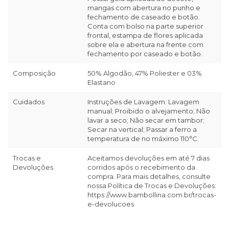
mangas com abertura no punho e
fechamento de caseado e botão.
Conta com bolso na parte superior
frontal, estampa de flores aplicada
sobre ela e abertura na frente com
fechamento por caseado e botão.
Composição
50% Algodão, 47% Poliester e 03%
Elastano
Cuidados
Instruções de Lavagem: Lavagem
manual; Proibido o alvejamento; Não
lavar a seco; Não secar em tambor;
Secar na vertical; Passar a ferro a
temperatura de no máximo 110°C.
Trocas e
Aceitamos devoluções em até 7 dias
Devoluções
corridos após o recebimento da
compra. Para mais detalhes, consulte
nossa Política de Trocas e Devoluções:
https://www.bambollina.com.br/trocas-
e-devolucoes