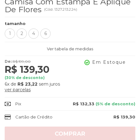
Camisa Com Estampa E Aplique
De Flores
(
Cód.
1327.213.224
)
tamanho
1
2
4
6
Ver tabela de medidas
De:
R$ 199,00
Em Estoque
R$ 139,30
(
30
% de desconto)
6x
de
R$ 23,22
sem juros
ver parcelas
Pix
R$ 132,33
(5% de desconto)
Cartão de Crédito
R$ 139,30
COMPRAR