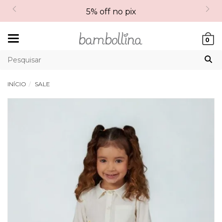
5% off no pix
Mudar
0
navegação
INÍCIO
SALE