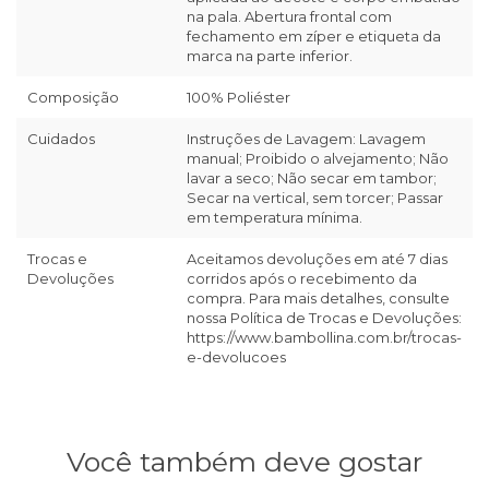
na pala. Abertura frontal com
fechamento em zíper e etiqueta da
marca na parte inferior.
Composição
100% Poliéster
Cuidados
Instruções de Lavagem: Lavagem
manual; Proibido o alvejamento; Não
lavar a seco; Não secar em tambor;
Secar na vertical, sem torcer; Passar
em temperatura mínima.
Trocas e
Aceitamos devoluções em até 7 dias
Devoluções
corridos após o recebimento da
compra. Para mais detalhes, consulte
nossa Política de Trocas e Devoluções:
https://www.bambollina.com.br/trocas-
e-devolucoes
Você também deve gostar