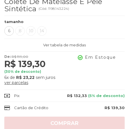
Colete De Matelassê E Pele
Sintética
(
Cód.
1198.143.224
)
tamanho
6
8
10
14
Ver tabela de medidas
De:
R$ 199,00
Em Estoque
R$ 139,30
(
30
% de desconto)
6x
de
R$ 23,22
sem juros
ver parcelas
Pix
R$ 132,33
(5% de desconto)
Cartão de Crédito
R$ 139,30
COMPRAR