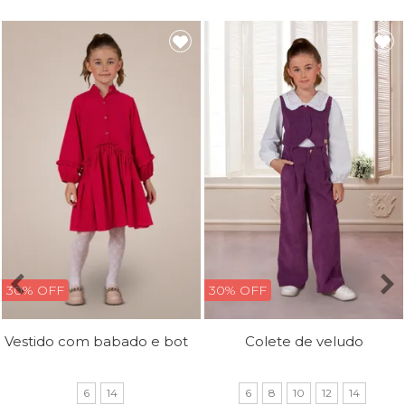
30% OFF
30% OFF
Vestido com babado e botões
Colete de veludo
6
14
6
8
10
12
14