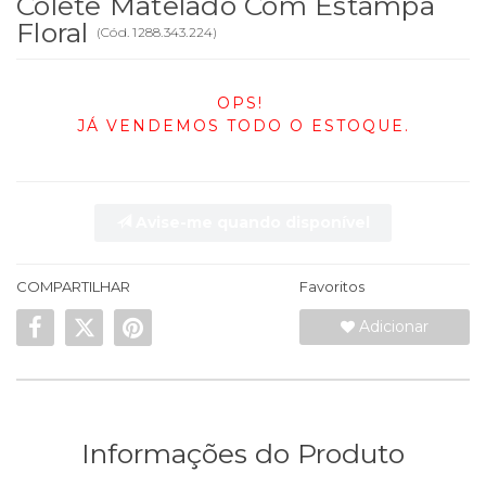
Colete Matelado Com Estampa
Floral
(
Cód.
1288.343.224
)
OPS!
JÁ VENDEMOS TODO O ESTOQUE.
Avise-me quando disponível
COMPARTILHAR
Favoritos
Adicionar
Informações do Produto