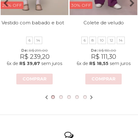
20% OFF
30% OFF
Vestido com babado e botões
Colete de veludo
6
14
6
8
10
12
14
De: 
R$ 299,00
De: 
R$ 159,00
R$ 239,20
R$ 111,30
6x
de
R$ 39,87
sem juros
6x
de
R$ 18,55
sem juros
COMPRAR
COMPRAR