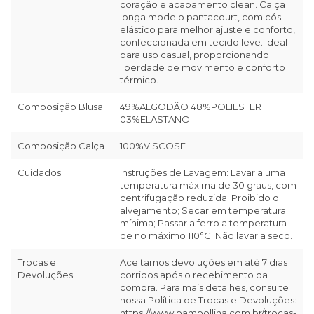
coração e acabamento clean. Calça
longa modelo pantacourt, com cós
elástico para melhor ajuste e conforto,
confeccionada em tecido leve. Ideal
para uso casual, proporcionando
liberdade de movimento e conforto
térmico.
Composição Blusa
49%ALGODÃO 48%POLIESTER
03%ELASTANO
Composição Calça
100%VISCOSE
Cuidados
Instruções de Lavagem: Lavar a uma
temperatura máxima de 30 graus, com
centrifugação reduzida; Proibido o
alvejamento; Secar em temperatura
mínima; Passar a ferro a temperatura
de no máximo 110°C; Não lavar a seco.
Trocas e
Aceitamos devoluções em até 7 dias
Devoluções
corridos após o recebimento da
compra. Para mais detalhes, consulte
nossa Política de Trocas e Devoluções:
https://www.bambollina.com.br/trocas-