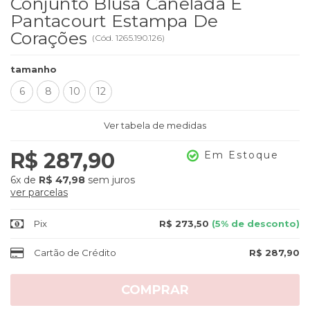
Conjunto Blusa Canelada E
Pantacourt Estampa De
Corações
(
Cód.
1265.190.126
)
tamanho
6
8
10
12
Ver tabela de medidas
R$ 287,90
Em Estoque
6x
de
R$ 47,98
sem juros
ver parcelas
Pix
R$ 273,50
(5% de desconto)
Cartão de Crédito
R$ 287,90
COMPRAR