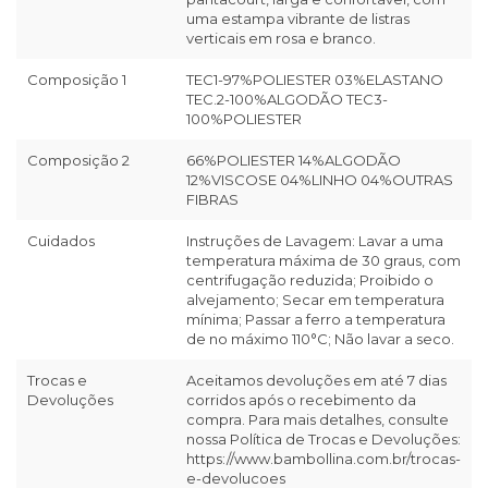
uma estampa vibrante de listras
verticais em rosa e branco.
Composição 1
TEC1-97%POLIESTER 03%ELASTANO
TEC.2-100%ALGODÃO TEC3-
100%POLIESTER
Composição 2
66%POLIESTER 14%ALGODÃO
12%VISCOSE 04%LINHO 04%OUTRAS
FIBRAS
Cuidados
Instruções de Lavagem: Lavar a uma
temperatura máxima de 30 graus, com
centrifugação reduzida; Proibido o
alvejamento; Secar em temperatura
mínima; Passar a ferro a temperatura
de no máximo 110°C; Não lavar a seco.
Trocas e
Aceitamos devoluções em até 7 dias
Devoluções
corridos após o recebimento da
compra. Para mais detalhes, consulte
nossa Política de Trocas e Devoluções:
https://www.bambollina.com.br/trocas-
e-devolucoes