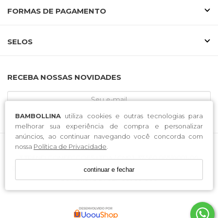
FORMAS DE PAGAMENTO
SELOS
RECEBA NOSSAS NOVIDADES
BAMBOLLINA
utiliza cookies e outras tecnologias para
CADASTRE-SE
melhorar sua experiência de compra e personalizar
anúncios, ao continuar navegando você concorda com
nossa
Política de Privacidade
.
T TREND CONFECCOES LTDA / CNPJ: 37.560.065/0001-00
Endereço: Rodovia José Tiscoski . 1651 . Bairro Boa Esperança .
continuar e fechar
Sombrio . SC . CEP 88960-000