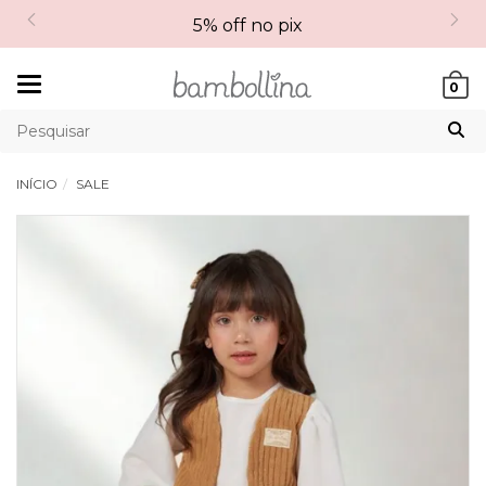
5% off no pix
Mudar
0
navegação
INÍCIO
SALE