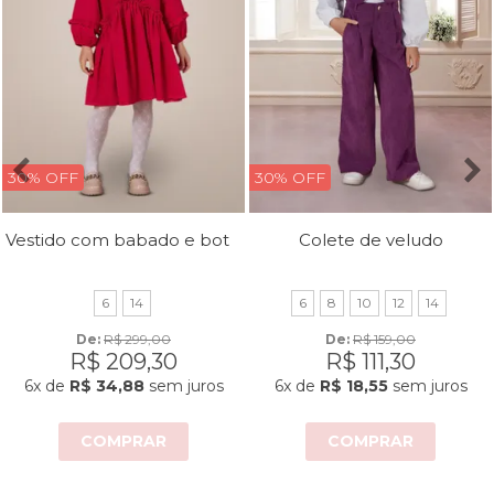
30% OFF
30% OFF
Vestido com babado e botões
Colete de veludo
6
14
6
8
10
12
14
De: 
R$ 299,00
De: 
R$ 159,00
R$ 209,30
R$ 111,30
6x
de
R$ 34,88
sem juros
6x
de
R$ 18,55
sem juros
COMPRAR
COMPRAR