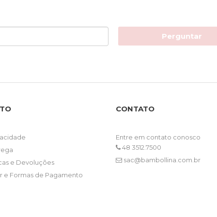
Perguntar
NTO
CONTATO
ivacidade
Entre em contato conosco
48 3512.7500
trega
sac@bambollina.com.br
ocas e Devoluções
 e Formas de Pagamento