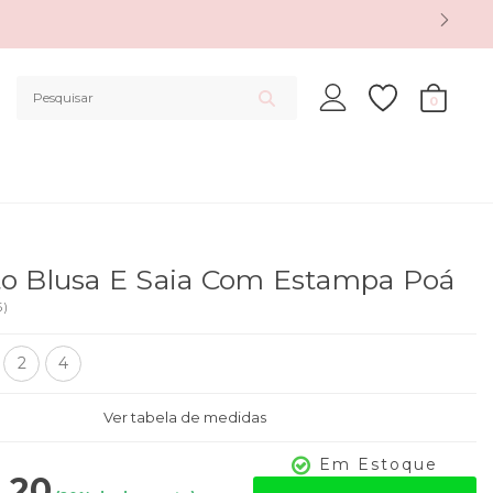
0
o Blusa E Saia Com Estampa Poá
5
)
2
4
Ver tabela de medidas
Em Estoque
,20