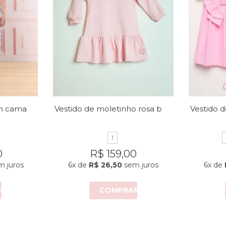
Vestido micro tule em camadas
Vestido de moletinho rosa bebê
1
0
R$ 159,00
 juros
6x
de
R$ 26,50
sem juros
6x
de
R
COMPRAR