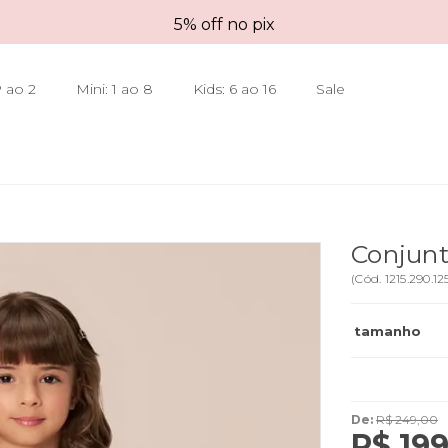
5% off no pix
 ao 2
Mini: 1 ao 8
Kids: 6 ao 16
Sale
Conjunt
(
Cód.
1215.290.12
tamanho
De:
R$ 249,00
R$ 199