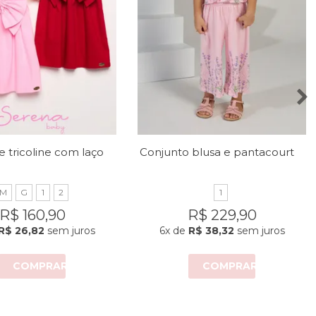
Vestido de tricoline com laço no peito
Conjunto blusa e pantacourt com estampa de lavandas
M
G
1
2
1
R$ 160,90
R$ 229,90
R$ 26,82
sem juros
6x
de
R$ 38,32
sem juros
COMPRAR
COMPRAR