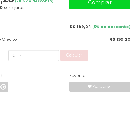
(
20
% de desconto)
Comprar
20
sem juros
R$ 189,24
(5% de desconto)
 Crédito
R$ 199,20
Calcular
R
Favoritos
Adicionar