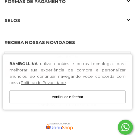
FORMAS DE PAGAMENTO
SELOS
RECEBA NOSSAS NOVIDADES
BAMBOLLINA
utiliza cookies e outras tecnologias para
melhorar sua experiência de compra e personalizar
CADASTRE-SE
anúncios, ao continuar navegando você concorda com
nossa
Política de Privacidade
.
T TREND CONFECCOES LTDA / CNPJ: 37.560.065/0001-00
continuar e fechar
Endereço: Rodovia José Tiscoski . 1651 . Bairro Boa Esperança .
Sombrio . SC . CEP 88960-000