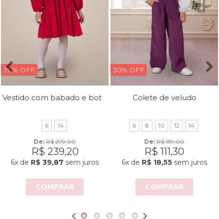
20% OFF
30% OFF
Vestido com babado e botões
Colete de veludo
6
14
6
8
10
12
14
De: 
R$ 299,00
De: 
R$ 159,00
R$ 239,20
R$ 111,30
6x
de
R$ 39,87
sem juros
6x
de
R$ 18,55
sem juros
COMPRAR
COMPRAR