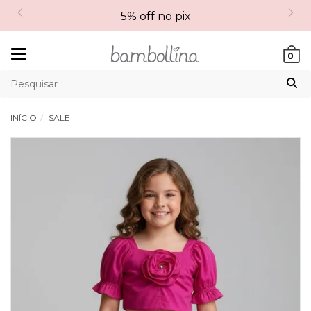
5% off no pix
Mudar
0
navegação
INÍCIO
SALE