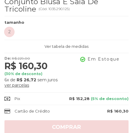
Conjunto Blusa E Saia De
Tricoline
(
Cód.
1035.290.125
)
tamanho
2
Ver tabela de medidas
De:
R$ 229,00
Em Estoque
R$ 160,30
(
30
% de desconto)
6x
de
R$ 26,72
sem juros
ver parcelas
Pix
R$ 152,28
(5% de desconto)
Cartão de Crédito
R$ 160,30
COMPRAR