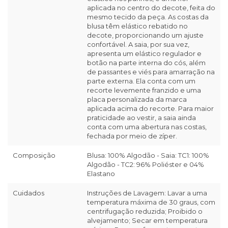
aplicada no centro do decote, feita do
mesmo tecido da peça. As costas da
blusa têm elástico rebatido no
decote, proporcionando um ajuste
confortável. A saia, por sua vez,
apresenta um elástico regulador e
botão na parte interna do cós, além
de passantes e viés para amarração na
parte externa. Ela conta com um
recorte levemente franzido e uma
placa personalizada da marca
aplicada acima do recorte. Para maior
praticidade ao vestir, a saia ainda
conta com uma abertura nas costas,
fechada por meio de zíper.
Composição
Blusa: 100% Algodão - Saia: TC1: 100%
Algodão - TC2: 96% Poliéster e 04%
Elastano
Cuidados
Instruções de Lavagem: Lavar a uma
temperatura máxima de 30 graus, com
centrifugação reduzida; Proibido o
alvejamento; Secar em temperatura