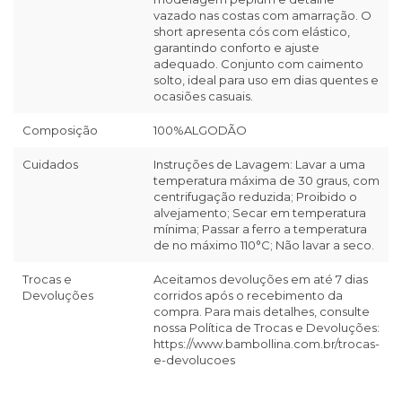
vazado nas costas com amarração. O
short apresenta cós com elástico,
garantindo conforto e ajuste
adequado. Conjunto com caimento
solto, ideal para uso em dias quentes e
ocasiões casuais.
Composição
100%ALGODÃO
Cuidados
Instruções de Lavagem: Lavar a uma
temperatura máxima de 30 graus, com
centrifugação reduzida; Proibido o
alvejamento; Secar em temperatura
mínima; Passar a ferro a temperatura
de no máximo 110°C; Não lavar a seco.
Trocas e
Aceitamos devoluções em até 7 dias
Devoluções
corridos após o recebimento da
compra. Para mais detalhes, consulte
nossa Política de Trocas e Devoluções:
https://www.bambollina.com.br/trocas-
e-devolucoes