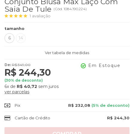
Conjunto Blusa Max Laço Com
Saia De Tule
(
Cód.
1084.190.224
)
1
avaliação
tamanho
6
14
Ver tabela de medidas
De:
R$ 349,00
Em Estoque
R$ 244,30
(
30
% de desconto)
6x
de
R$ 40,72
sem juros
ver parcelas
Pix
R$ 232,08
(5% de desconto)
Cartão de Crédito
R$ 244,30