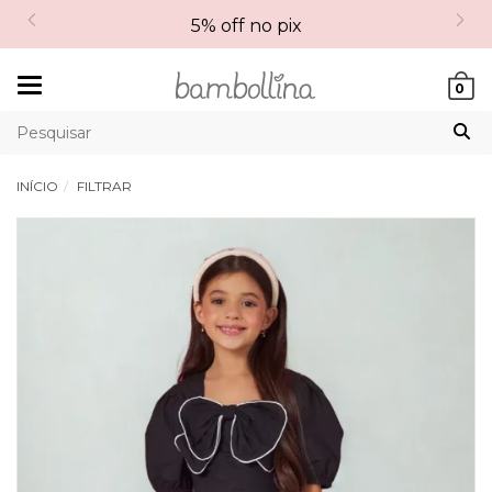
5% off no pix
Mudar
0
navegação
INÍCIO
FILTRAR