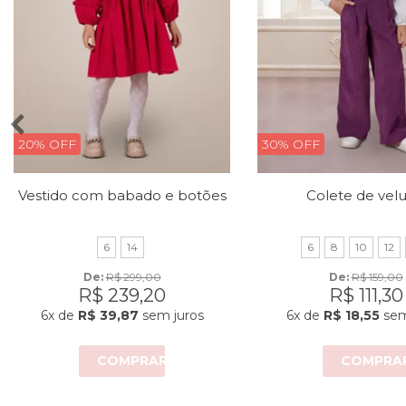
20% OFF
30% OFF
Vestido com babado e botões
Colete de vel
6
14
6
8
10
12
De: 
R$ 299,00
De: 
R$ 159,00
R$ 239,20
R$ 111,30
6x
de
R$ 39,87
sem juros
6x
de
R$ 18,55
sem
COMPRAR
COMPRA