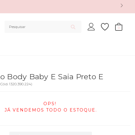
0
o Body Baby E Saia Preto E
(
Cód.
1320.390.224
)
OPS!
JÁ VENDEMOS TODO O ESTOQUE.