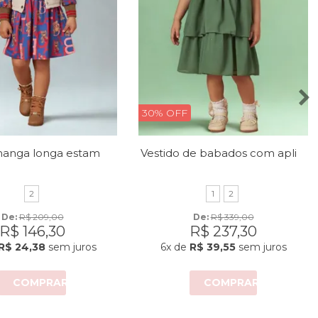
30% OFF
Vestido manga longa estampado
Vestido de babados com aplique de borboletas
2
1
2
De: 
R$ 209,00
De: 
R$ 339,00
R$ 146,30
R$ 237,30
R$ 24,38
sem juros
6x
de
R$ 39,55
sem juros
COMPRAR
COMPRAR