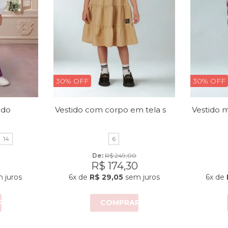
30% OFF
30% OFF
Vestido com corpo em tela sobreposta e estampa frontal
udo
14
6
De: 
R$ 249,00
R$ 174,30
 juros
6x
de
R$ 29,05
sem juros
6x
de
R
COMPRAR