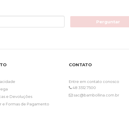
Perguntar
NTO
CONTATO
ivacidade
Entre em contato conosco
48 3512.7500
trega
sac@bambollina.com.br
ocas e Devoluções
 e Formas de Pagamento