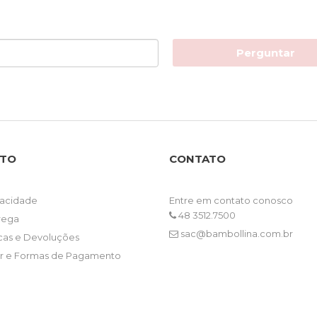
Perguntar
NTO
CONTATO
ivacidade
Entre em contato conosco
48 3512.7500
trega
sac@bambollina.com.br
ocas e Devoluções
 e Formas de Pagamento