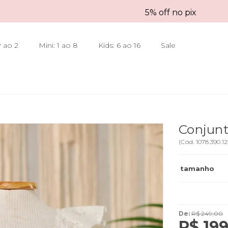
5% off no pix
 ao 2
Mini: 1 ao 8
Kids: 6 ao 16
Sale
Conjun
(
Cód.
1078.390.12
tamanho
De:
R$ 249,00
R$ 199