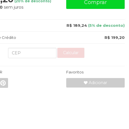
(
20
% de desconto)
Comprar
20
sem juros
R$ 189,24
(5% de desconto)
 Crédito
R$ 199,20
Calcular
R
Favoritos
Adicionar