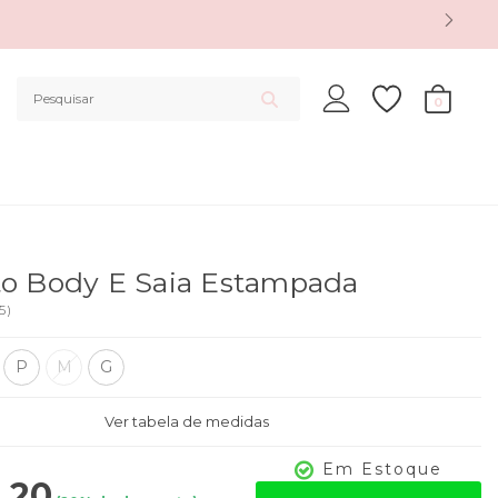
0
to Body E Saia Estampada
5
)
P
M
G
Ver tabela de medidas
Em Estoque
,20