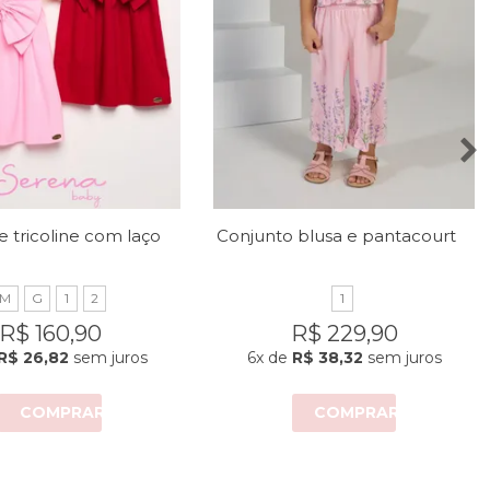
Vestido de tricoline com laço no peito
Conjunto blusa e pantacourt com estampa de lavandas
M
G
1
2
1
R$ 160,90
R$ 229,90
R$ 26,82
sem juros
6x
de
R$ 38,32
sem juros
COMPRAR
COMPRAR