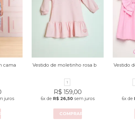
Vestido micro tule em camadas
Vestido de moletinho rosa bebê
1
0
R$ 159,00
 juros
6x
de
R$ 26,50
sem juros
6x
de
R
COMPRAR