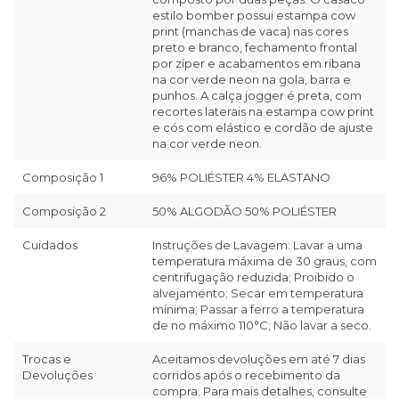
estilo bomber possui estampa cow
print (manchas de vaca) nas cores
preto e branco, fechamento frontal
por zíper e acabamentos em ribana
na cor verde neon na gola, barra e
punhos. A calça jogger é preta, com
recortes laterais na estampa cow print
e cós com elástico e cordão de ajuste
na cor verde neon.
Composição 1
96% POLIÉSTER 4% ELASTANO
Composição 2
50% ALGODÃO 50% POLIÉSTER
Cuidados
Instruções de Lavagem: Lavar a uma
temperatura máxima de 30 graus, com
centrifugação reduzida; Proibido o
alvejamento; Secar em temperatura
mínima; Passar a ferro a temperatura
de no máximo 110°C; Não lavar a seco.
Trocas e
Aceitamos devoluções em até 7 dias
Devoluções
corridos após o recebimento da
compra. Para mais detalhes, consulte