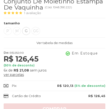
Conjunto De Moletinho Estampa
De Vaquinha
(
Cód.
1048.390.222
)
1
avaliação
tamanho
P
M
G
GG
Ver tabela de medidas
De:
R$ 252,90
Em Estoque
R$ 126,45
(
50
% de desconto)
6x
de
R$ 21,08
sem juros
ver parcelas
Pix
R$ 120,13
(5% de desconto)
Cartão de Crédito
R$ 126,45