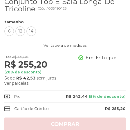
Conjunto Top E Saia Longa De
Tricoline
(
Cód.
1005.190.125
)
tamanho
6
12
14
Ver tabela de medidas
De:
R$ 319,00
Em Estoque
R$ 255,20
(
20
% de desconto)
6x
de
R$ 42,53
sem juros
ver parcelas
Pix
R$ 242,44
(5% de desconto)
Cartão de Crédito
R$ 255,20
COMPRAR