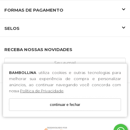
FORMAS DE PAGAMENTO
SELOS
RECEBA NOSSAS NOVIDADES
BAMBOLLINA
utiliza cookies e outras tecnologias para
CADASTRE-SE
melhorar sua experiência de compra e personalizar
anúncios, ao continuar navegando você concorda com
nossa
Política de Privacidade
.
T TREND CONFECCOES LTDA / CNPJ: 37.560.065/0001-00
Endereço: Rodovia José Tiscoski . 1651 . Bairro Boa Esperança .
continuar e fechar
Sombrio . SC . CEP 88960-000