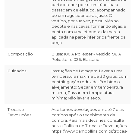
parte inferior possui um túnel para
passagem de elástico, acompanhado
de um regulador para ajuste. O
vestido, por sua vez, possui viés no
decote e nas cavas, formando alças, e
conta com uma etiqueta da marca
aplicada na parte inferior da frente da
peça.
Composição
Blusa: 100% Poliéster - Vestido: 98%
Poliéster e 02% Elastano
Cuidados
Instruções de Lavagem: Lavar a uma
temperatura máxima de 30 graus, com
centrifugação reduzida; Proibido o
alvejamento; Secar em temperatura
mínima; Passar em temperatura
mínima; Não lavar a seco.
Trocas e
Aceitamos devoluções em até 7 dias
Devoluções
corridos após o recebimento da
compra. Para mais detalhes, consulte
nossa Política de Trocas e Devoluções:
https://www.bambollina.com.br/trocas-