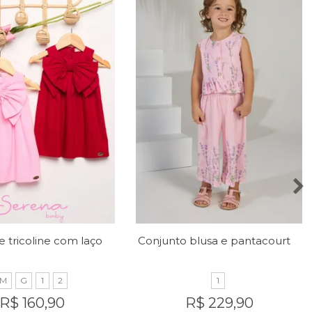
Vestido de tricoline com laço no peito
Conjunto blusa e pantacourt com estampa de lavandas
M
G
1
2
1
R$ 160,90
R$ 229,90