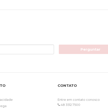
Perguntar
NTO
CONTATO
ivacidade
Entre em contato conosco
48 3512.7500
trega