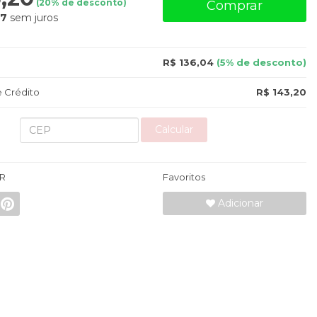
(
20
% de desconto)
Comprar
87
sem juros
R$ 136,04
(5% de desconto)
 Crédito
R$ 143,20
Calcular
R
Favoritos
Adicionar