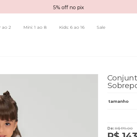
5% off no pix
 ao 2
Mini: 1 ao 8
Kids: 6 ao 16
Sale
Conjun
Sobrep
tamanho
De:
R$ 179,00
R$ 143