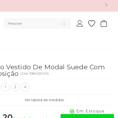
0
to Vestido De Modal Suede Com
osição
(
Cód.
1086.290.125
)
1
2
4
Ver tabela de medidas
Em Estoque
,20