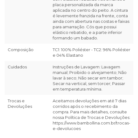
placa personalizada da marca
aplicada no centro do peito. A cintura
é levemente franzida na frente, conta
ainda com abertura nas costas e faixas
para amarração. Cós que possui
elástico rebatido, e a parte inferior
formando um babado.
Composição
TC1: 100% Poliéster - TC2: 96% Poliéster
e 04% Elastano
Cuidados
Instruções de Lavagem: Lavagem
manual; Proibido o alvejamento; Não
lavar à seco; Não secar em tambor;
Secar na vertical, sem torcer; Passar
em temperatura mínima.
Trocas e
Aceitamos devoluções em até 7 dias
Devoluções
corridos após o recebimento da
compra. Para mais detalhes, consulte
nossa Política de Trocas e Devoluções:
https://www.bambollina.com.br/trocas-
e-devolucoes