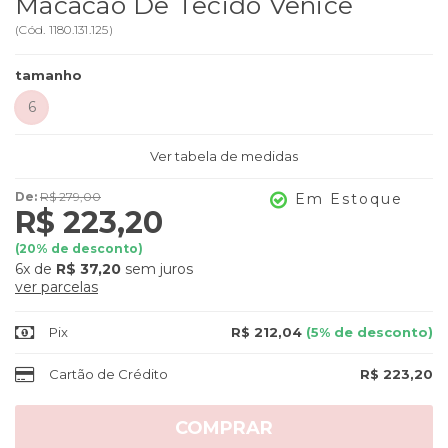
Macacão De Tecido Venice
(
Cód.
1180.131.125
)
tamanho
6
Ver tabela de medidas
De:
R$ 279,00
Em Estoque
R$ 223,20
(
20
% de desconto)
6x
de
R$ 37,20
sem juros
ver parcelas
Pix
R$ 212,04
(5% de desconto)
Cartão de Crédito
R$ 223,20
COMPRAR