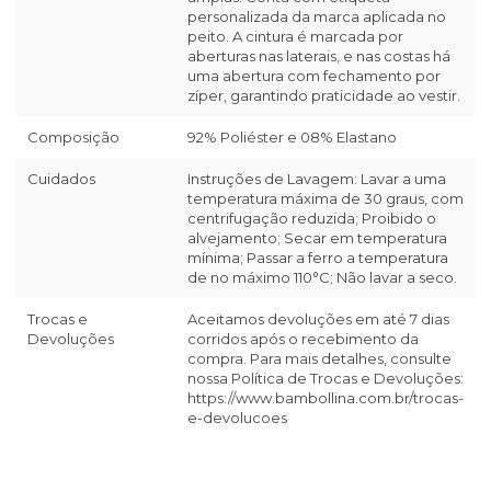
personalizada da marca aplicada no
peito. A cintura é marcada por
aberturas nas laterais, e nas costas há
uma abertura com fechamento por
zíper, garantindo praticidade ao vestir.
Composição
92% Poliéster e 08% Elastano
Cuidados
Instruções de Lavagem: Lavar a uma
temperatura máxima de 30 graus, com
centrifugação reduzida; Proibido o
alvejamento; Secar em temperatura
mínima; Passar a ferro a temperatura
de no máximo 110°C; Não lavar a seco.
Trocas e
Aceitamos devoluções em até 7 dias
Devoluções
corridos após o recebimento da
compra. Para mais detalhes, consulte
nossa Política de Trocas e Devoluções:
https://www.bambollina.com.br/trocas-
e-devolucoes