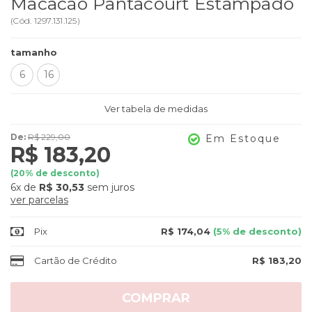
Macacão Pantacourt Estampado
(
Cód.
1297.131.125
)
tamanho
6
16
Ver tabela de medidas
De:
R$ 229,00
Em Estoque
R$ 183,20
(
20
% de desconto)
6x
de
R$ 30,53
sem juros
ver parcelas
Pix
R$ 174,04
(5% de desconto)
Cartão de Crédito
R$ 183,20
COMPRAR