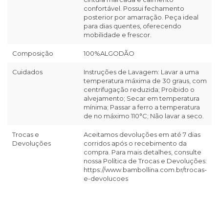
confortável. Possui fechamento
posterior por amarração. Peça ideal
para dias quentes, oferecendo
mobilidade e frescor.
Composição
100%ALGODÃO
Cuidados
Instruções de Lavagem: Lavar a uma
temperatura máxima de 30 graus, com
centrifugação reduzida; Proibido o
alvejamento; Secar em temperatura
mínima; Passar a ferro a temperatura
de no máximo 110°C; Não lavar a seco.
Trocas e
Aceitamos devoluções em até 7 dias
Devoluções
corridos após o recebimento da
compra. Para mais detalhes, consulte
nossa Política de Trocas e Devoluções:
https://www.bambollina.com.br/trocas-
e-devolucoes