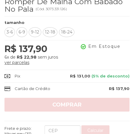
Romper De Malha Com Babado
No Pala
(
Cód.
3073.331.126
)
tamanho
3-6
6-9
9-12
12-18
18-24
R$ 137,90
Em Estoque
6x
de
R$ 22,98
sem juros
ver parcelas
Pix
R$ 131,00
(5% de desconto)
Cartão de Crédito
R$ 137,90
COMPRAR
Frete e prazo:
Calcular
Não sei meu CEP