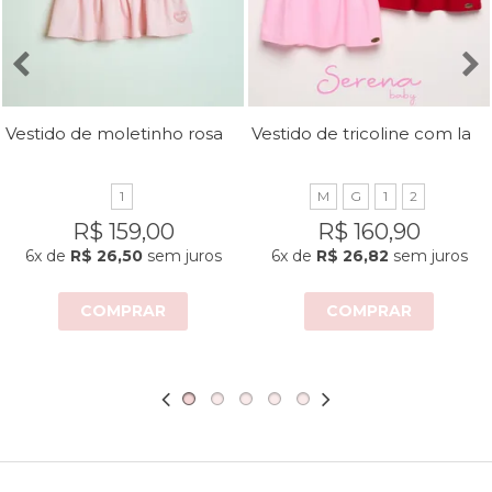
Vestido de moletinho rosa bebê
Vestido de tricoline com laço no peito
1
M
G
1
2
R$ 159,00
R$ 160,90
6x
de
R$ 26,50
sem juros
6x
de
R$ 26,82
sem juros
COMPRAR
COMPRAR