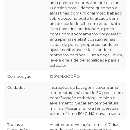
uma paleta de cores vibrante e solar.
O design possui decote quadrado e
alças finas, com um charmoso babado
sobreposto no busto finalizado com
um delicado detalhe em renda palito.
Para garantir a praticidade, a peça
conta com abotoamento por pressão
entrepernas e elásticos suaves nas
saídas de perna, proporcionando um
ajuste confortável e facilitando o
momento da troca. É uma peça lúdica,
leve e cheia de personalidade para a
estação.
Composição
100%ALGODÃO
Cuidados
Instruções de Lavagem: Lavar a uma
temperatura máxima de 30 graus, com
centrifugação reduzida; Proibido o
alvejamento; Secar em temperatura
mínima; Passar a ferro a temperatura
de no máximo 110°C; Não lavar a seco.
Trocas e
Aceitamos devoluções em até 7 dias
Devoluções
corridos após o recebimento da