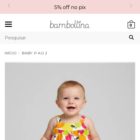
5% off no pix
Mudar
0
navegação
INÍCIO
BABY: P AO 2