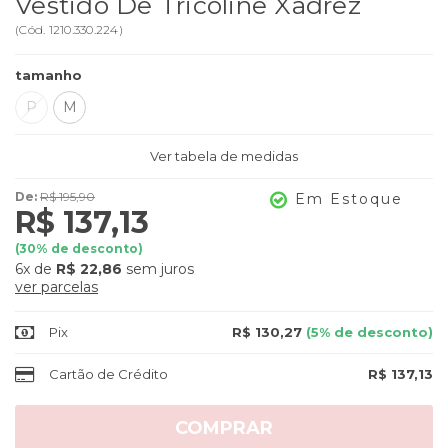
Vestido De Tricoline Xadrez
(
Cód.
1210.330.224
)
tamanho
P
M
Ver tabela de medidas
De:
R$ 195,90
Em Estoque
R$ 137,13
(
30
% de desconto)
6x
de
R$ 22,86
sem juros
ver parcelas
Pix
R$ 130,27
(5% de desconto)
Cartão de Crédito
R$ 137,13
COMPRAR