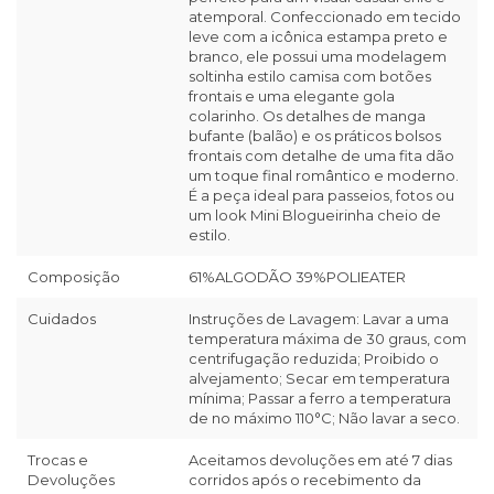
atemporal. Confeccionado em tecido
leve com a icônica estampa preto e
branco, ele possui uma modelagem
soltinha estilo camisa com botões
frontais e uma elegante gola
colarinho. Os detalhes de manga
bufante (balão) e os práticos bolsos
frontais com detalhe de uma fita dão
um toque final romântico e moderno.
É a peça ideal para passeios, fotos ou
um look Mini Blogueirinha cheio de
estilo.
Composição
61%ALGODÃO 39%POLIEATER
Cuidados
Instruções de Lavagem: Lavar a uma
temperatura máxima de 30 graus, com
centrifugação reduzida; Proibido o
alvejamento; Secar em temperatura
mínima; Passar a ferro a temperatura
de no máximo 110°C; Não lavar a seco.
Trocas e
Aceitamos devoluções em até 7 dias
Devoluções
corridos após o recebimento da