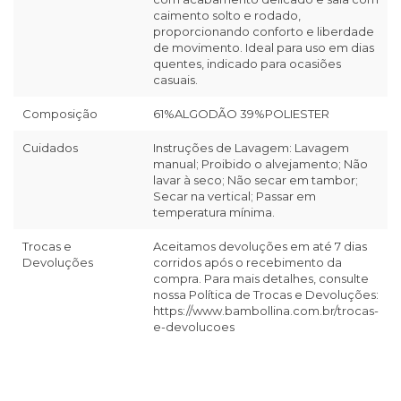
caimento solto e rodado,
proporcionando conforto e liberdade
de movimento. Ideal para uso em dias
quentes, indicado para ocasiões
casuais.
Composição
61%ALGODÃO 39%POLIESTER
Cuidados
Instruções de Lavagem: Lavagem
manual; Proibido o alvejamento; Não
lavar à seco; Não secar em tambor;
Secar na vertical; Passar em
temperatura mínima.
Trocas e
Aceitamos devoluções em até 7 dias
Devoluções
corridos após o recebimento da
compra. Para mais detalhes, consulte
nossa Política de Trocas e Devoluções:
https://www.bambollina.com.br/trocas-
e-devolucoes