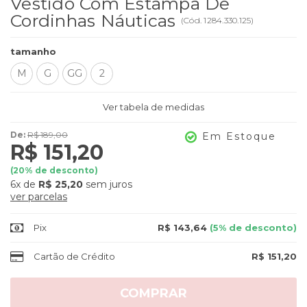
Vestido Com Estampa De
Cordinhas Náuticas
(
Cód.
1284.330.125
)
tamanho
M
G
GG
2
Ver tabela de medidas
De:
R$ 189,00
Em Estoque
R$ 151,20
(
20
% de desconto)
6x
de
R$ 25,20
sem juros
ver parcelas
Pix
R$ 143,64
(5% de desconto)
Cartão de Crédito
R$ 151,20
COMPRAR