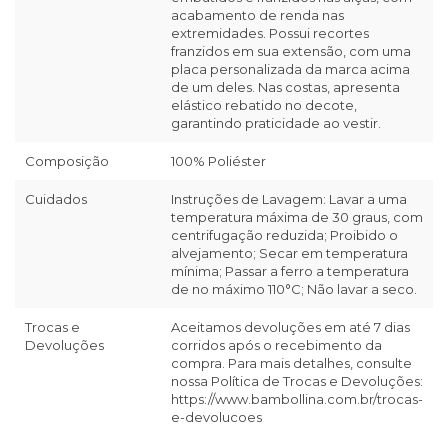
acabamento de renda nas
extremidades. Possui recortes
franzidos em sua extensão, com uma
placa personalizada da marca acima
de um deles. Nas costas, apresenta
elástico rebatido no decote,
garantindo praticidade ao vestir.
Composição
100% Poliéster
Cuidados
Instruções de Lavagem: Lavar a uma
temperatura máxima de 30 graus, com
centrifugação reduzida; Proibido o
alvejamento; Secar em temperatura
mínima; Passar a ferro a temperatura
de no máximo 110°C; Não lavar a seco.
Trocas e
Aceitamos devoluções em até 7 dias
Devoluções
corridos após o recebimento da
compra. Para mais detalhes, consulte
nossa Política de Trocas e Devoluções:
https://www.bambollina.com.br/trocas-
e-devolucoes