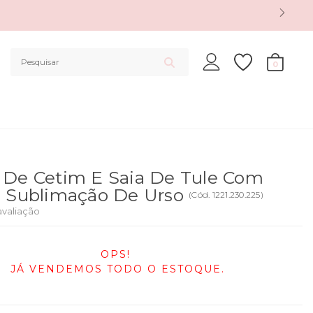
0
 De Cetim E Saia De Tule Com
E Sublimação De Urso
(
Cód.
1221.230.225
)
avaliação
OPS!
JÁ VENDEMOS TODO O ESTOQUE.