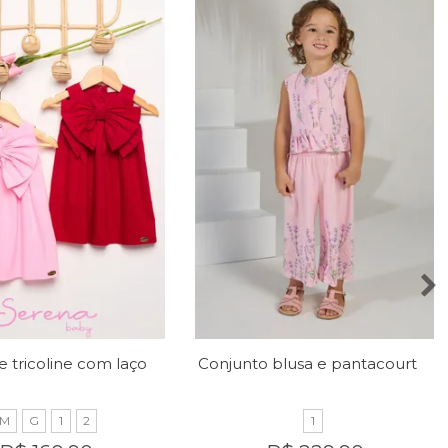
Vestido de tricoline com laço no peito
Conjunto blusa e pantacourt com estampa de lavandas
M
G
1
2
1