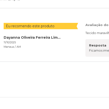
Avaliação do
Eu recomendo este produto
Tecido maravil
Dayanna Oliveira Ferreira Lima de Oliveira
11/10/2025
Resposta
Manaus /
AM
Ficamos ime