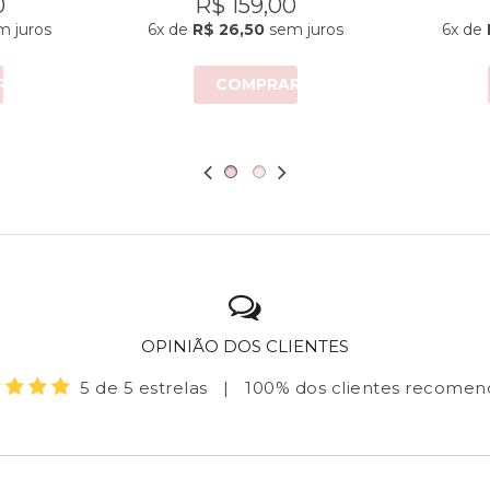
0
R$ 159,00
 juros
6x
de
R$ 26,50
sem juros
6x
de
R
COMPRAR
OPINIÃO DOS CLIENTES
5 de 5 estrelas
|
100% dos clientes recome