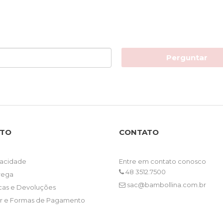
Perguntar
NTO
CONTATO
ivacidade
Entre em contato conosco
48 3512.7500
trega
sac@bambollina.com.br
ocas e Devoluções
 e Formas de Pagamento