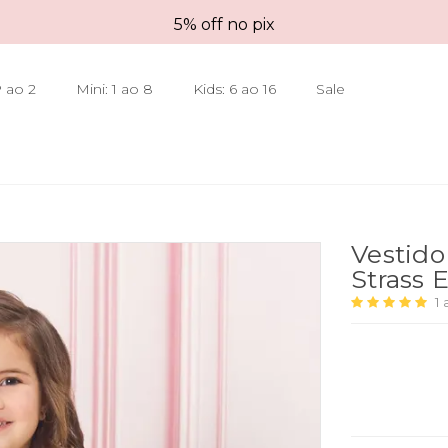
5% off no pix
 ao 2
Mini: 1 ao 8
Kids: 6 ao 16
Sale
Vestido
Strass 
1