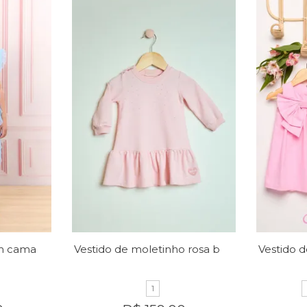
Vestido micro tule em camadas
Vestido de moletinho rosa bebê
1