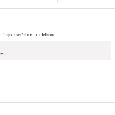
AVALIAÇÕES
POR
criança e perfeito muito delicado
ão..