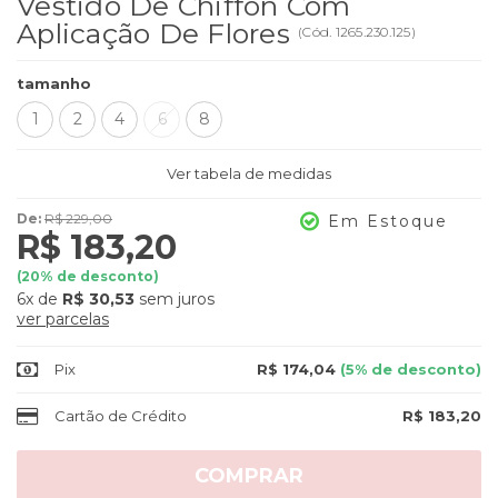
Vestido De Chiffon Com
Aplicação De Flores
(
Cód.
1265.230.125
)
tamanho
1
2
4
6
8
Ver tabela de medidas
De:
R$ 229,00
Em Estoque
R$ 183,20
(
20
% de desconto)
6x
de
R$ 30,53
sem juros
ver parcelas
Pix
R$ 174,04
(5% de desconto)
Cartão de Crédito
R$ 183,20
COMPRAR