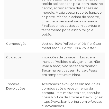
tecido aplicadas na pala, com strass no
centro, acrescentam delicadeza ao
modelo. A saia possui recorte franzido
na parte inferior, e acima do recorte,
uma placa personalizada da marca.
Finalizado nas costas com abertura e
fechamento por elástico roliço e
botão.
Composição
Vestido: 90% Poliéster e 10% Poliéster
metalizado - Forro: 100% Poliéster
Cuidados
Instruções de Lavagem: Lavagem
manual; Proibido o alvejamento; Não
lavar a seco; Não secar em tambor;
Secar na vertical, sem torcer; Passar
em temperatura mínima.
Trocas e
Aceitamos devoluções em até 7 dias
Devoluções
corridos após o recebimento da
compra. Para mais detalhes, consulte
nossa Política de Trocas e Devoluções:
https://www.bambollina.com.br/trocas-
e-devolucoes