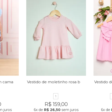
Vestido micro tule em camadas
Vestido de moletinho rosa bebê
1
0
R$ 159,00
 juros
6x
de
R$ 26,50
sem juros
6x
de