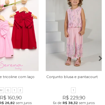
Vestido de tricoline com laço no peito
Conjunto blusa e pantacourt com estampa de lavandas
M
G
1
2
1
R$ 160,90
R$ 229,90
R$ 26,82
sem juros
6x
de
R$ 38,32
sem juros