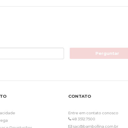
Perguntar
NTO
CONTATO
ivacidade
Entre em contato conosco
48 3512.7500
trega
sac@bambollina.com.br
ocas e Devoluções