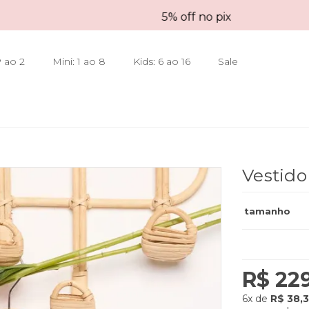
5% off no pix
 ao 2
Mini: 1 ao 8
Kids: 6 ao 16
Sale
Vestid
tamanho
R$ 22
6x
de
R$ 38,