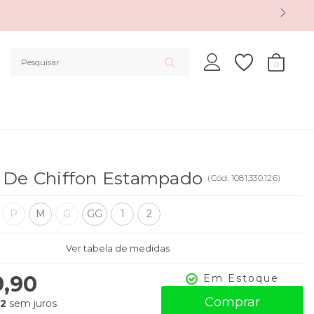
0
o De Chiffon Estampado
(
Cód.
1081.330.126
)
P
M
G
GG
1
2
Ver tabela de medidas
9,90
Em Estoque
Comprar
32
sem juros