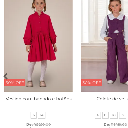
30% OFF
30% OFF
Vestido com babado e botões
Colete de vel
6
14
6
8
10
12
De: 
R$ 299,00
De: 
R$ 159,00