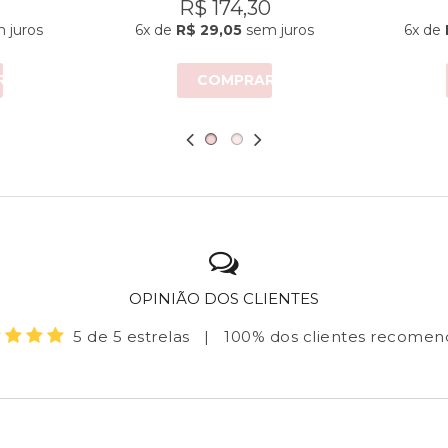
R$ 174,30
 juros
6x
de
R$ 29,05
sem juros
6x
de
R
COMPRAR
OPINIÃO DOS CLIENTES
5 de 5 estrelas
|
100% dos clientes recome