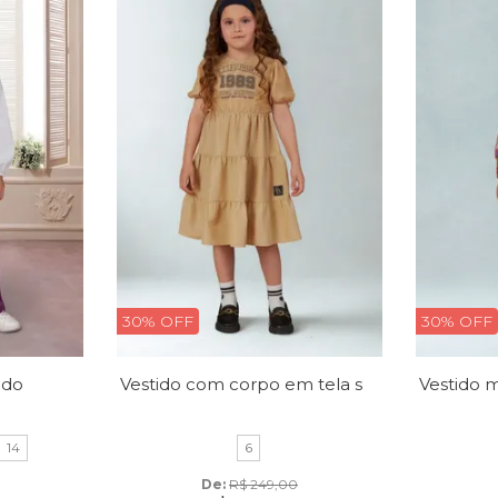
30% OFF
30% OFF
Vestido com corpo em tela sobreposta e estampa frontal
udo
14
6
De: 
R$ 249,00