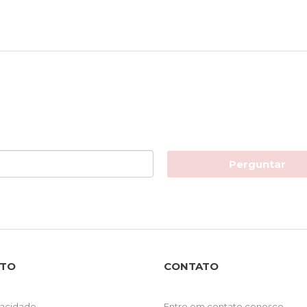
Perguntar
NTO
CONTATO
ivacidade
Entre em contato conosco