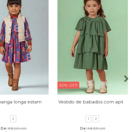
30% OFF
Vestido manga longa estampado
Vestido de babados com aplique de borboletas
2
1
2
De: 
R$ 209,00
De: 
R$ 339,00