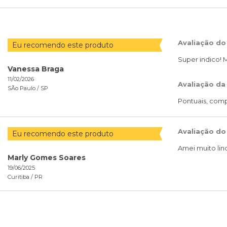
Avaliação do
Eu recomendo este produto
Super indico! 
Vanessa Braga
11/02/2026
Avaliação da
SÃo Paulo /
SP
Pontuais, comp
Avaliação do
Eu recomendo este produto
Amei muito li
Marly Gomes Soares
19/06/2025
Curitiba /
PR