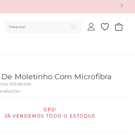
0
 De Moletinho Com Microfibra
(
Cód.
1225.130.224
)
avaliações
OPS!
JÁ VENDEMOS TODO O ESTOQUE.