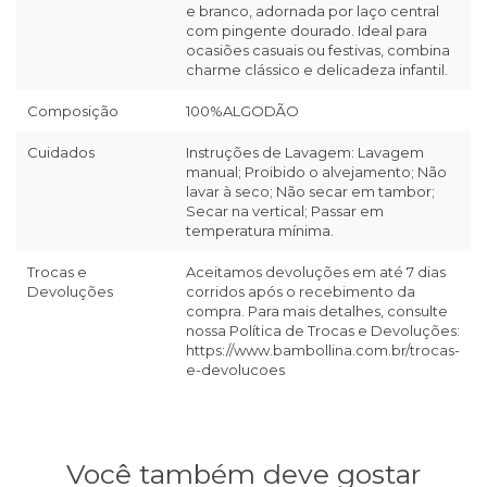
e branco, adornada por laço central
com pingente dourado. Ideal para
ocasiões casuais ou festivas, combina
charme clássico e delicadeza infantil.
Composição
100%ALGODÃO
Cuidados
Instruções de Lavagem: Lavagem
manual; Proibido o alvejamento; Não
lavar à seco; Não secar em tambor;
Secar na vertical; Passar em
temperatura mínima.
Trocas e
Aceitamos devoluções em até 7 dias
Devoluções
corridos após o recebimento da
compra. Para mais detalhes, consulte
nossa Política de Trocas e Devoluções:
https://www.bambollina.com.br/trocas-
e-devolucoes
Você também deve gostar