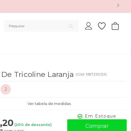
0
 De Tricoline Laranja
(
Cód.
1087.230.125
)
2
Ver tabela de medidas
Em Estoque
,20
(
20
% de desconto)
Comprar