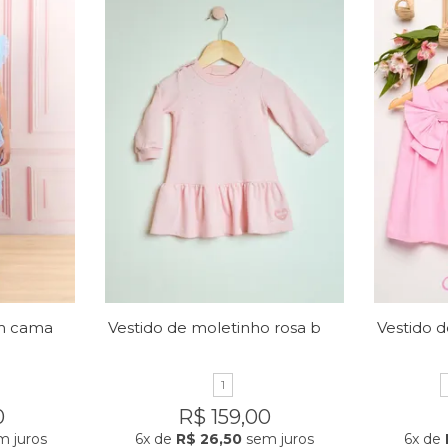
Vestido micro tule em camadas
Vestido de moletinho rosa bebê
1
0
R$ 159,00
 juros
6x
de
R$ 26,50
sem juros
6x
de