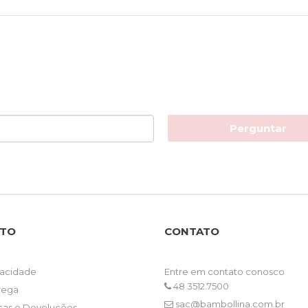
Perguntar
NTO
CONTATO
ivacidade
Entre em contato conosco
48 3512.7500
trega
sac@bambollina.com.br
ocas e Devoluções