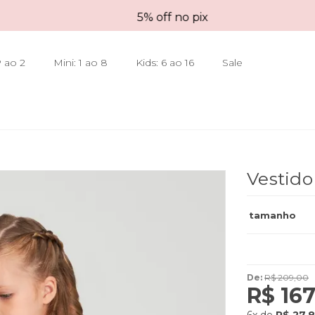
5% off no pix
 ao 2
Mini: 1 ao 8
Kids: 6 ao 16
Sale
Vestido
tamanho
De:
R$ 209,00
R$ 167