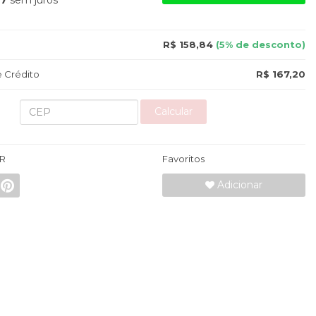
87
sem juros
R$ 158,84
(5% de desconto)
 Crédito
R$ 167,20
Calcular
R
Favoritos
Adicionar