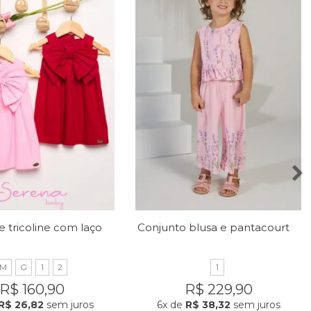
Vestido de tricoline com laço no peito
Conjunto blusa e pantacourt com estampa de lavandas
M
G
1
2
1
R$ 160,90
R$ 229,90
R$ 26,82
sem juros
6x
de
R$ 38,32
sem juros