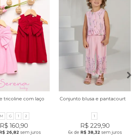
Vestido de tricoline com laço no peito
Conjunto blusa e pantacourt com estampa de lavandas
M
G
1
2
1
R$ 160,90
R$ 229,90
R$ 26,82
sem juros
6x
de
R$ 38,32
sem juros