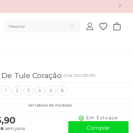
0
 De Tule Coração
(
Cód.
1222.230.126
)
1
2
3
4
6
8
Ver tabela de medidas
5,90
Em Estoque
Comprar
98
sem juros