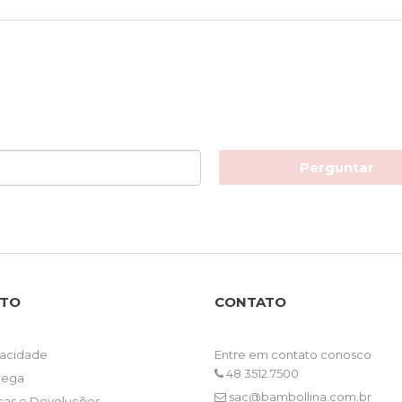
Perguntar
NTO
CONTATO
ivacidade
Entre em contato conosco
48 3512.7500
trega
sac@bambollina.com.br
ocas e Devoluções