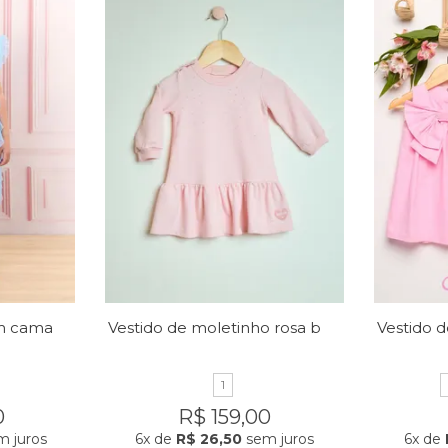
Vestido micro tule em camadas
Vestido de moletinho rosa bebê
1
0
R$ 159,00
 juros
6x
de
R$ 26,50
sem juros
6x
de