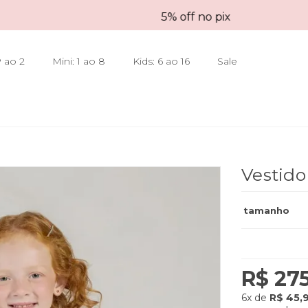
5% off no pix
 ao 2
Mini: 1 ao 8
Kids: 6 ao 16
Sale
Vestido
tamanho
R$ 27
6x
de
R$ 45,