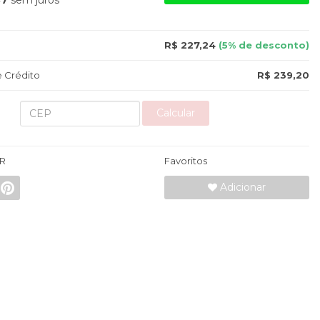
87
sem juros
R$ 227,24
(5% de desconto)
 Crédito
R$ 239,20
Calcular
R
Favoritos
Adicionar