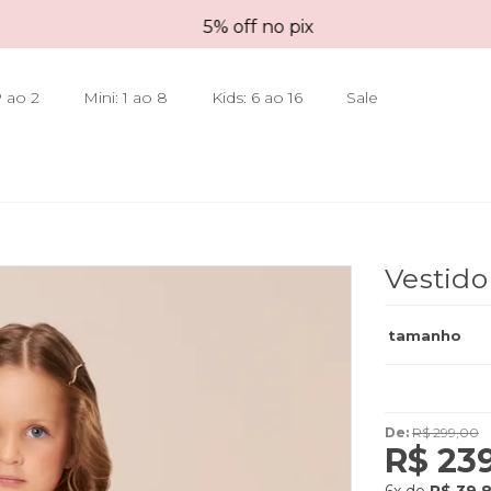
5% off no pix
 ao 2
Mini: 1 ao 8
Kids: 6 ao 16
Sale
Vestid
tamanho
De:
R$ 299,00
R$ 23