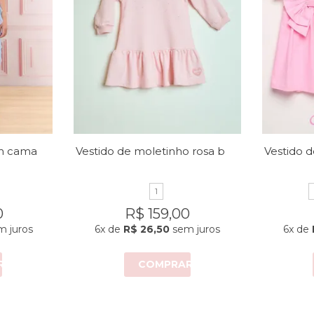
Vestido micro tule em camadas
Vestido de moletinho rosa bebê
1
0
R$ 159,00
 juros
6x
de
R$ 26,50
sem juros
6x
de
R
COMPRAR