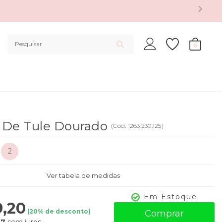
0
o De Tule Dourado
(
Cód.
1263.230.125
)
2
Ver tabela de medidas
Em Estoque
9,20
(
20
% de desconto)
Comprar