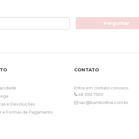
Perguntar
NTO
CONTATO
ivacidade
Entre em contato conosco
48 3512.7500
trega
sac@bambollina.com.br
ocas e Devoluções
 e Formas de Pagamento