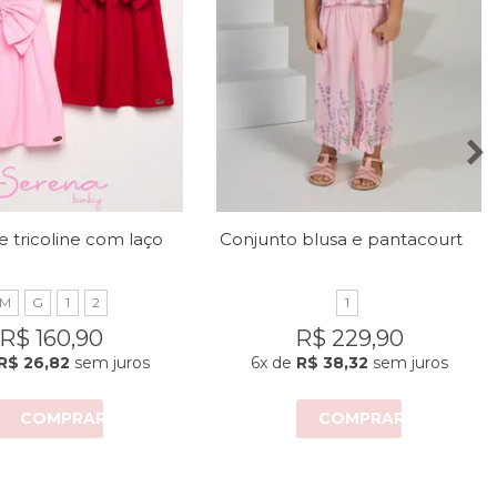
Vestido de tricoline com laço no peito
Conjunto blusa e pantacourt com estampa de lavandas
M
G
1
2
1
R$ 160,90
R$ 229,90
R$ 26,82
sem juros
6x
de
R$ 38,32
sem juros
COMPRAR
COMPRAR