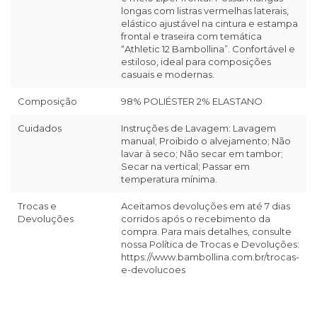
longas com listras vermelhas laterais,
elástico ajustável na cintura e estampa
frontal e traseira com temática
“Athletic 12 Bambollina”. Confortável e
estiloso, ideal para composições
casuais e modernas.
Composição
98% POLIÉSTER 2% ELASTANO
Cuidados
Instruções de Lavagem: Lavagem
manual; Proibido o alvejamento; Não
lavar à seco; Não secar em tambor;
Secar na vertical; Passar em
temperatura mínima.
Trocas e
Aceitamos devoluções em até 7 dias
Devoluções
corridos após o recebimento da
compra. Para mais detalhes, consulte
nossa Política de Trocas e Devoluções:
https://www.bambollina.com.br/trocas-
e-devolucoes