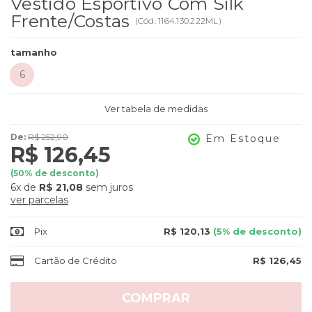
Vestido Esportivo Com Silk
Frente/costas
(
Cód.
1164.130.222ML
)
tamanho
6
Ver tabela de medidas
De:
R$ 252,90
Em Estoque
R$ 126,45
(
50
% de desconto)
6x
de
R$ 21,08
sem juros
ver parcelas
Pix
R$ 120,13
(5% de desconto)
Cartão de Crédito
R$ 126,45
COMPRAR