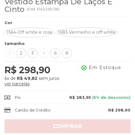
Vestido Estampa De Laços E
Cinto
(
Cód.
1042.230.126
)
Cor
1564-Off white e rosa
1583-Vermelho e off white
tamanho
1
2
3
4
6
8
R$ 298,90
Em Estoque
6x
de
R$ 49,82
sem juros
ver parcelas
Pix
R$ 283,95
(5% de desconto)
Cartão de Crédito
R$ 298,90
COMPRAR