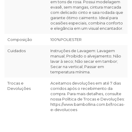
em tons de rosa. Possui modelagem
evasê, sem mangas, cintura marcada
com delicado cinto e saia rodada que
garante ótimo caimento. Ideal para
ocasiões especiais, combina conforto
e elegância em um visual encantador.
Composição
100%POLIESTER
Cuidados
Instruções de Lavagem: Lavagem
manual; Proibido o alvejamento; Não
lavar à seco; Não secar em tambor;
Secar na vertical; Passar em
temperatura mínima.
Trocas e
Aceitamos devoluções em até 7 dias
Devoluções
corridos após o recebimento da
compra. Para mais detalhes, consulte
nossa Política de Trocas e Devoluções:
https://www.bambollina.com.br/trocas-
e-devolucoes