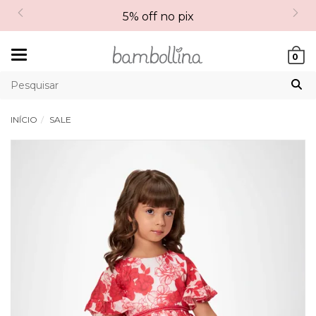
5% off no pix
Mudar
0
navegação
INÍCIO
SALE