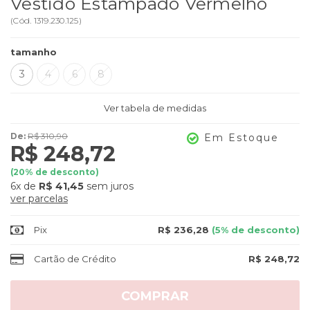
Vestido Estampado Vermelho
(
Cód.
1319.230.125
)
tamanho
3
4
6
8
Ver tabela de medidas
De:
R$ 310,90
Em Estoque
R$ 248,72
(
20
% de desconto)
6x
de
R$ 41,45
sem juros
ver parcelas
Pix
R$ 236,28
(5% de desconto)
Cartão de Crédito
R$ 248,72
COMPRAR