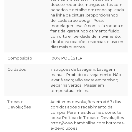
decote redondo, mangas curtas com
babados e detalhe em renda aplicada
na linha da cintura, proporcionando
delicadeza ao design. Possui
modelagem evasê com saia rodada e
franzida, garantindo caimento fluido,
conforto e liberdade de movimento.
Ideal para ocasiões especiais e uso em
dias mais quentes.
Composição
100% POLIÉSTER
Cuidados
Instruções de Lavagem: Lavagem
manual; Proibido o alvejamento; Não
lavar à seco; Não secar em tambor;
Secar na vertical; Passar em
temperatura mínima.
Trocas e
Aceitamos devoluções em até 7 dias
Devoluções
corridos após o recebimento da
compra. Para mais detalhes, consulte
nossa Política de Trocas e Devoluções:
https://www.bambollina.com.br/trocas-
e-devolucoes