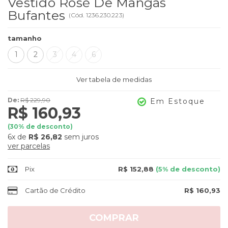
Vestido Rosé De Mangas
Bufantes
(
Cód.
1236.230.223
)
tamanho
1
2
3
4
6
Ver tabela de medidas
De:
R$ 229,90
Em Estoque
R$ 160,93
(
30
% de desconto)
6x
de
R$ 26,82
sem juros
ver parcelas
Pix
R$ 152,88
(5% de desconto)
Cartão de Crédito
R$ 160,93
COMPRAR