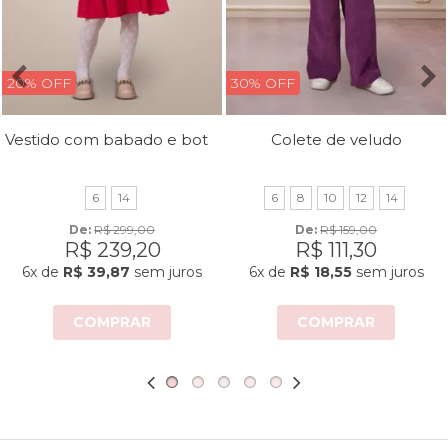
20% OFF
30% OFF
Vestido com babado e botões
Colete de veludo
6
14
6
8
10
12
14
De: 
R$ 299,00
De: 
R$ 159,00
R$ 239,20
R$ 111,30
6x
de
R$ 39,87
sem juros
6x
de
R$ 18,55
sem juros
COMPRAR
COMPRAR