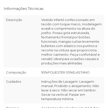
Informações Técnicas
Descrição
Vestido infantil confeccionado em
tecido com toque macio, modelagem
evasê e comprimento na altura do
joelho. Possui gola estruturada,
fechamento frontal por botões
funcionais, mangas curtas levemente
bufantes com elástico nos punhos e
recorte na cintura que proporciona
melhor caimento. Peça confortável e
versátil, ideal para ocasiões casuais e
produções mais alinhadas.
Composição
95%POLIESTER 05%ELASTANO
Cuidados
Instruções de Lavagem: Lavagem
manual; Proibido o alvejamento; Não
lavar à seco; Não secar em tambor;
Secar na vertical; Passar em
temperatura mínima.
Trocas e
Aceitamos devoluções em até 7 dias