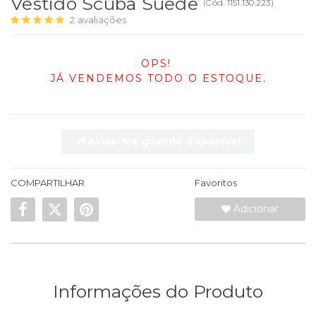
Vestido Scuba Suede
(
Cód.
1151.130.223
)
2
avaliações
OPS!
JÁ VENDEMOS TODO O ESTOQUE.
Avise-me quando disponível
COMPARTILHAR
Favoritos
Adicionar
Informações do Produto