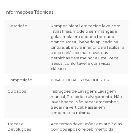
Informações Técnicas
Descrição
Romper infantil em tecido leve com
listras finas, modelo sem mangas e
gola ampla em babado bordado
branco. Possui babado aplicado na
cintura, abertura inferior para facilitar a
troca e elástico nas cavas das
perninhas para melhor ajuste. Peça
fresca, confortável e com visual
clássico.
Composição
61%ALGODÃO 39%POLIESTER
Cuidados
Instruções de Lavagem: Lavagem
manual; Proibido o alvejamento; Não
lavar à seco; Não secar em tambor;
Secar na vertical; Passar em
temperatura mínima.
Trocas e
Aceitamos devoluções em até 7 dias
Devoluções
corridos após o recebimento da