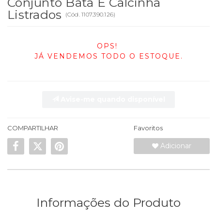
Conjunto Bata E Calcinha
Listrados
(
Cód.
1107.390.126
)
OPS!
JÁ VENDEMOS TODO O ESTOQUE.
Avise-me quando disponível
COMPARTILHAR
Favoritos
Adicionar
Informações do Produto