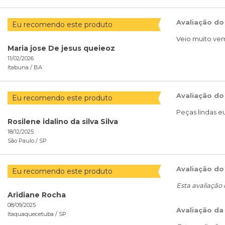
Avaliação do
Eu recomendo este produto
Veio muito ve
Maria jose De jesus queieoz
11/02/2026
Itabuna /
BA
Avaliação do
Eu recomendo este produto
Peças lindas 
Rosilene idalino da silva Silva
18/12/2025
São Paulo /
SP
Avaliação do
Eu recomendo este produto
Esta avaliação
Aridiane Rocha
08/09/2025
Avaliação da
Itaquaquecetuba /
SP