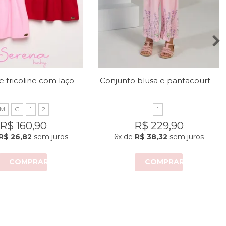
Vestido de tricoline com laço no peito
Conjunto blusa e pantacourt com estampa de lavandas
M
G
1
2
1
R$ 160,90
R$ 229,90
R$ 26,82
sem juros
6x
de
R$ 38,32
sem juros
COMPRAR
COMPRAR