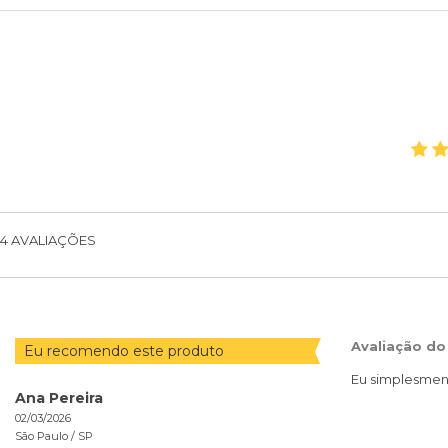
4
AVALIAÇÕES
Avaliação do
Eu recomendo este produto
Eu simplesmen
Ana Pereira
02/03/2026
São Paulo /
SP