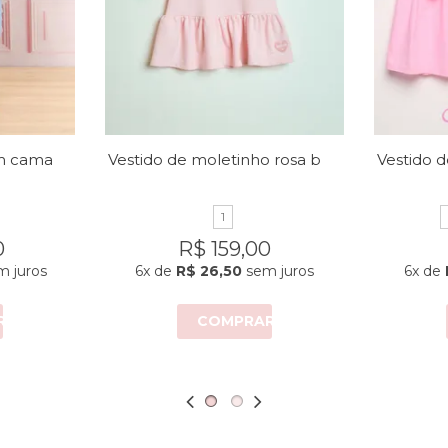
Vestido micro tule em camadas
Vestido de moletinho rosa bebê
1
0
R$ 159,00
 juros
6x
de
R$ 26,50
sem juros
6x
de
R
COMPRAR