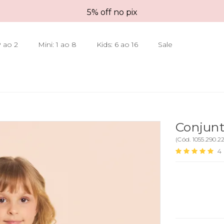
5% off no pix
 ao 2
Mini: 1 ao 8
Kids: 6 ao 16
Sale
Conjunt
(
Cód.
1055.290.2
4