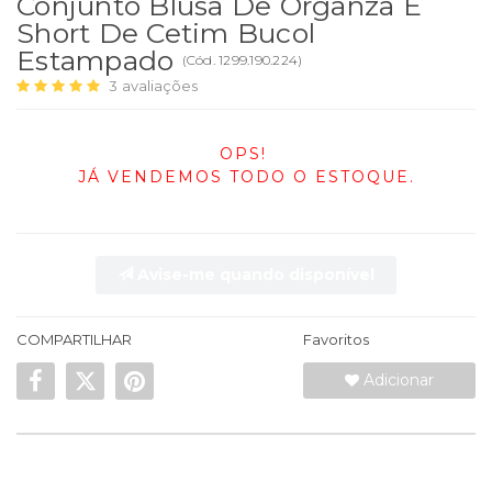
Conjunto Blusa De Organza E
Short De Cetim Bucol
Estampado
(
Cód.
1299.190.224
)
3
avaliações
OPS!
JÁ VENDEMOS TODO O ESTOQUE.
Avise-me quando disponível
COMPARTILHAR
Favoritos
Adicionar