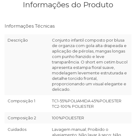
Informações do Produto
Informações Técnicas
Descrição
Conjunto infantil composto por blusa
de organza com gola alta drapeada e
aplicação de pérolas, mangas longas
com punho franzido e leve
transparência. O short em cetim bucol
apresenta estampa floral suave,
modelagem levemente estruturada e
detalhe torcido frontal,
proporcionando um visual elegante e
delicado.
Composição 1
TC1-55%POLIAMIDA 45%POLIESTER
TC2-100% POLIESTER
Composição 2
100%POLIESTER
Cuidados
Lavagem manual; Proibido o
alvejamento; Não lavar à seco; Não