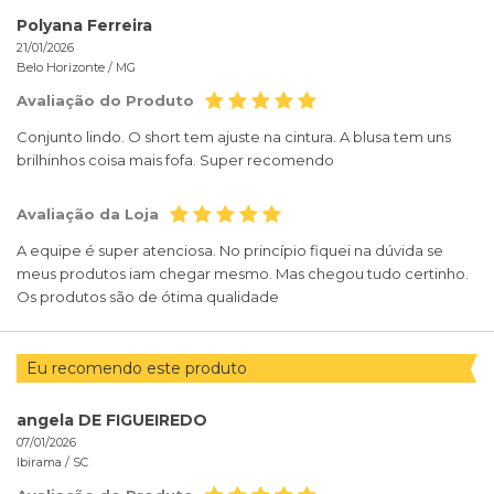
Polyana Ferreira
21/01/2026
Belo Horizonte /
MG
Avaliação do Produto
Conjunto lindo. O short tem ajuste na cintura. A blusa tem uns
brilhinhos coisa mais fofa. Super recomendo
Avaliação da Loja
A equipe é super atenciosa. No princípio fiquei na dúvida se
meus produtos iam chegar mesmo. Mas chegou tudo certinho.
Os produtos são de ótima qualidade
Eu recomendo este produto
angela DE FIGUEIREDO
07/01/2026
Ibirama /
SC