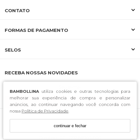
CONTATO
FORMAS DE PAGAMENTO
SELOS
RECEBA NOSSAS NOVIDADES
BAMBOLLINA
utiliza cookies e outras tecnologias para
melhorar sua experiência de compra e personalizar
CADASTRE-SE
anúncios, ao continuar navegando você concorda com
nossa
Política de Privacidade
.
T TREND CONFECCOES LTDA / CNPJ: 37.560.065/0001-00
continuar e fechar
Endereço: Rodovia José Tiscoski . 1651 . Bairro Boa Esperança .
Sombrio . SC . CEP 88960-000