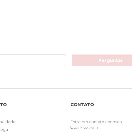
Perguntar
NTO
CONTATO
ivacidade
Entre em contato conosco
48 3512.7500
trega