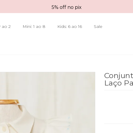
5% off no pix
 ao 2
Mini: 1 ao 8
Kids: 6 ao 16
Sale
Conjunt
Laço P