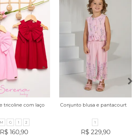
Vestido de tricoline com laço no peito
Conjunto blusa e pantacourt com estampa de lavandas
M
G
1
2
1
R$ 160,90
R$ 229,90