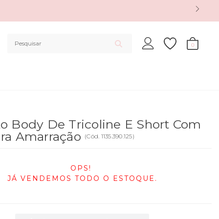
0
o Body De Tricoline E Short Com
ara Amarração
(
Cód.
1135.390.125
)
OPS!
JÁ VENDEMOS TODO O ESTOQUE.