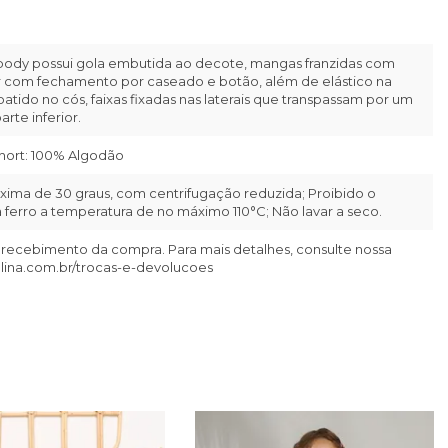
 body possui gola embutida ao decote, mangas franzidas com
or com fechamento por caseado e botão, além de elástico na
batido no cós, faixas fixadas nas laterais que transpassam por um
rte inferior.
Short: 100% Algodão
ima de 30 graus, com centrifugação reduzida; Proibido o
ferro a temperatura de no máximo 110°C; Não lavar a seco.
 recebimento da compra. Para mais detalhes, consulte nossa
llina.com.br/trocas-e-devolucoes