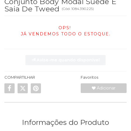
Conjunto Body Modal Suede E
Saia De Tweed
(
Cód.
1084.390.225
)
OPS!
JÁ VENDEMOS TODO O ESTOQUE.
Avise-me quando disponível
COMPARTILHAR
Favoritos
Adicionar
Informações do Produto