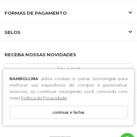
FORMAS DE PAGAMENTO
SELOS
RECEBA NOSSAS NOVIDADES
BAMBOLLINA
utiliza cookies e outras tecnologias para
CADASTRE-SE
melhorar sua experiência de compra e personalizar
anúncios, ao continuar navegando você concorda com
nossa
Política de Privacidade
.
T TREND CONFECCOES LTDA / CNPJ: 37.560.065/0001-00
Endereço: Rodovia José Tiscoski . 1651 . Bairro Boa Esperança .
continuar e fechar
Sombrio . SC . CEP 88960-000