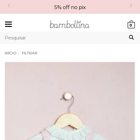
5% off no pix
Mudar
0
navegação
INÍCIO
FILTRAR