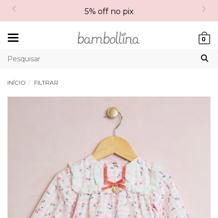
5% off no pix
Mudar
0
navegação
INÍCIO
FILTRAR