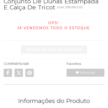
Conjunto De Dunas Estampada
E Calça De Tricot
(
Cód.
1281.390.225
)
OPS!
JÁ VENDEMOS TODO O ESTOQUE.
Avise-me quando disponível
COMPARTILHAR
Favoritos
Adicionar
Informações do Produto