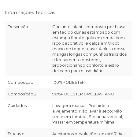
Informações Técnicas
Descrição
Conjunto infantil composto por blusa
em tecido dunas estampado com
estampa floral e gola em renda com
laço decorativo, e calça em tricot
macio de toque suave. A blusa possui
mangas longas com punhos franzidos
e fechamento posterior,
proporcionando conforto e estilo
delicado para o uso diário.
Composição 1
100%POLIESTER
Composição 2
96%POLIESTER 04%ELASTANO
Cuidados
Lavagem manual; Proibido o
alvejamento; Não lavar à seco; Não
secar em tambor; Secar na vertical;
Passar em temperatura mínima.
Trocas e
Aceitamos devoluções em até 7 dias